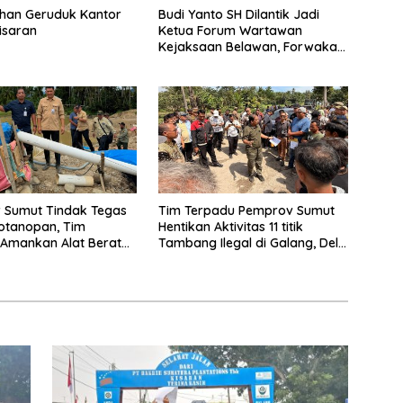
han Geruduk Kantor
Budi Yanto SH Dilantik Jadi
isaran
Ketua Forum Wartawan
Kejaksaan Belawan, Forwaka
Sumut : Tingkatkan
Profesionalisme,
Pendampingan Hukum dan
Ekomoni Semua Anggota
 Sumut Tindak Tegas
Tim Terpadu Pemprov Sumut
Kotanopan, Tim
Hentikan Aktivitas 11 titik
Amankan Alat Berat
Tambang Ilegal di Galang, Deli
ng Bukti
Serdang dan 2 Titik Galian C di
Sergai