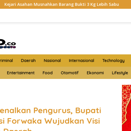
n Barang Bukti 3 Kg Lebih Sabu
HKTI Asahan Geruduk K
iminal
Daerah
Nasional
Internasional
Technology
Entertainment
Food
Otomotif
Ekonomi
Lifestyle
enalkan Pengurus, Bupati
asi Forwaka Wujudkan Visi