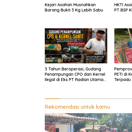
Kejari Asahan Musnahkan
HKTI Asa
Barang Bukti 3 Kg Lebih Sabu
PT BSP K
3 Tahun Beroperasi, Gudang
Pemprov
Penampungan CPO dan Kernel
PETI di 
Ilegal di Eks PT Radian Utama
Terpadu 
Km 12 Kulim Kebal Hukum
dan Bara
Rekomendasi untuk kamu