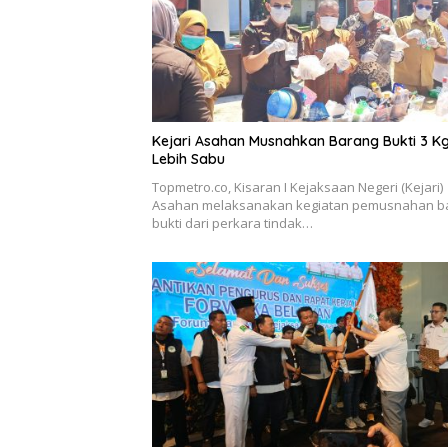
Kejari Asahan Musnahkan Barang Bukti 3 K
Lebih Sabu
Topmetro.co, Kisaran I Kejaksaan Negeri (Kejari)
Asahan melaksanakan kegiatan pemusnahan b
bukti dari perkara tindak…