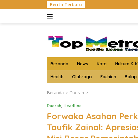
Langsung
Berita Terbaru
Kejari Asahan Musnahka
ke
konten
Beranda
News
Kota
Hukum & Kr
Health
Olahraga
Fashion
Balap
Beranda
Daerah
Daerah
,
Headline
Forwaka Asahan Perk
Taufik Zainal: Apresi