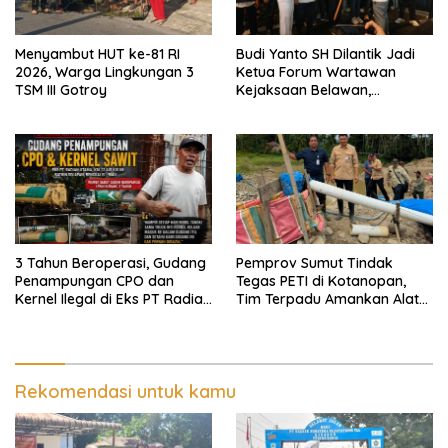
Menyambut HUT ke-81 RI
Budi Yanto SH Dilantik Jadi
2026, Warga Lingkungan 3
Ketua Forum Wartawan
TSM III Gotroy
Kejaksaan Belawan,
Forwaka Sumut : Tingkatkan
Profesionalisme,
Pendampingan Hukum dan
Ekomoni Semua Anggota
3 Tahun Beroperasi, Gudang
Pemprov Sumut Tindak
Penampungan CPO dan
Tegas PETI di Kotanopan,
Kernel Ilegal di Eks PT Radian
Tim Terpadu Amankan Alat
Utama Km 12 Kulim Kebal
Berat dan Barang Bukti
Hukum
Rekomendasi untuk kamu