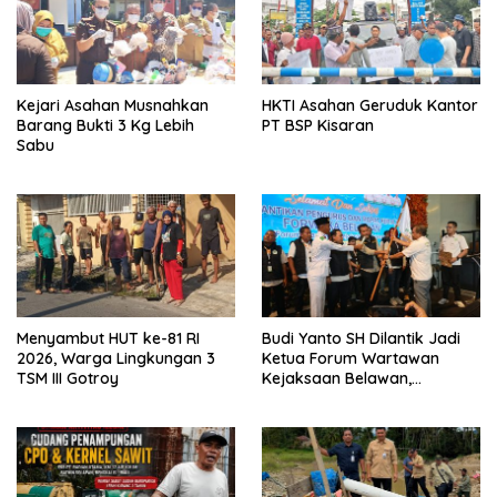
Kejari Asahan Musnahkan
HKTI Asahan Geruduk Kantor
Barang Bukti 3 Kg Lebih
PT BSP Kisaran
Sabu
Menyambut HUT ke-81 RI
Budi Yanto SH Dilantik Jadi
2026, Warga Lingkungan 3
Ketua Forum Wartawan
TSM III Gotroy
Kejaksaan Belawan,
Forwaka Sumut : Tingkatkan
Profesionalisme,
Pendampingan Hukum dan
Ekomoni Semua Anggota