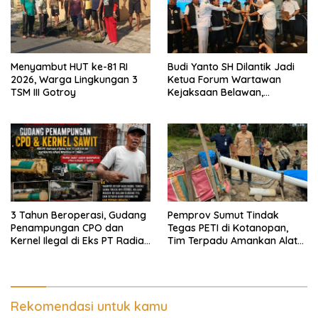
Menyambut HUT ke-81 RI
Budi Yanto SH Dilantik Jadi
2026, Warga Lingkungan 3
Ketua Forum Wartawan
TSM III Gotroy
Kejaksaan Belawan,
Forwaka Sumut : Tingkatkan
Profesionalisme,
Pendampingan Hukum dan
Ekomoni Semua Anggota
3 Tahun Beroperasi, Gudang
Pemprov Sumut Tindak
Penampungan CPO dan
Tegas PETI di Kotanopan,
Kernel Ilegal di Eks PT Radian
Tim Terpadu Amankan Alat
Utama Km 12 Kulim Kebal
Berat dan Barang Bukti
Hukum
Rekomendasi untuk kamu