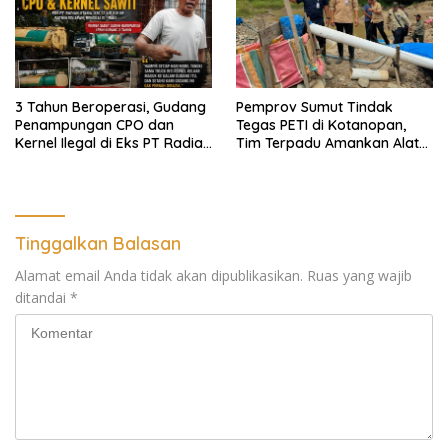
Ekomoni Semua Anggota
3 Tahun Beroperasi, Gudang
Pemprov Sumut Tindak
Penampungan CPO dan
Tegas PETI di Kotanopan,
Kernel Ilegal di Eks PT Radian
Tim Terpadu Amankan Alat
Utama Km 12 Kulim Kebal
Berat dan Barang Bukti
Hukum
Tinggalkan Balasan
Alamat email Anda tidak akan dipublikasikan.
Ruas yang wajib
ditandai
*