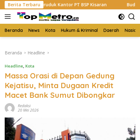
Langsung
ahan Geruduk Kantor PT BSP Kisaran
Berita Terbaru
Budi Yanto SH Di
ke
konten
Beranda
News
Kota
Hukum & Kriminal
Daerah
Nasion
Beranda
Headline
Headline
,
Kota
Massa Orasi di Depan Gedung
Kejatisu, Minta Dugaan Kredit
Macet Bank Sumut Dibongkar
Redaksi
20 Mei 2026