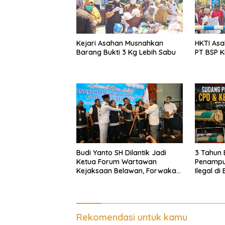
Kejari Asahan Musnahkan
HKTI Asa
Barang Bukti 3 Kg Lebih Sabu
PT BSP K
Budi Yanto SH Dilantik Jadi
3 Tahun 
Ketua Forum Wartawan
Penampu
Kejaksaan Belawan, Forwaka
Ilegal d
Sumut : Tingkatkan
Km 12 Ku
Profesionalisme,
Pendampingan Hukum dan
Ekomoni Semua Anggota
Rekomendasi untuk kamu