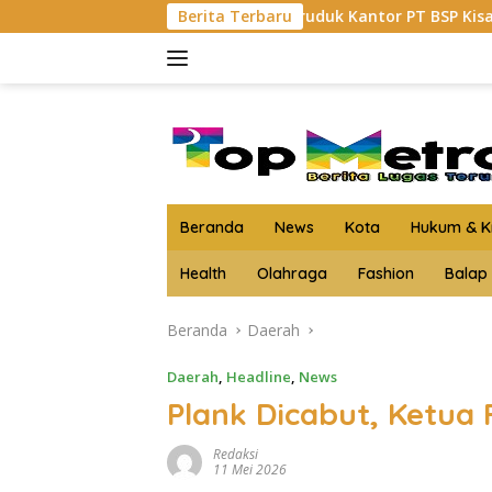
Langsung
I Asahan Geruduk Kantor PT BSP Kisaran
Berita Terbaru
Budi Yanto S
ke
konten
Beranda
News
Kota
Hukum & Kr
Health
Olahraga
Fashion
Balap
Beranda
Daerah
Daerah
,
Headline
,
News
Plank Dicabut, Ketua
Redaksi
11 Mei 2026