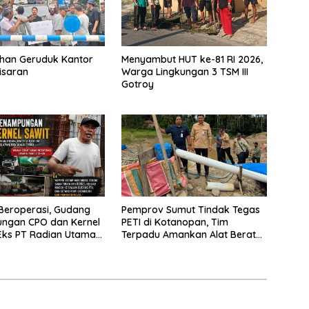
han Geruduk Kantor
Menyambut HUT ke-81 RI 2026,
isaran
Warga Lingkungan 3 TSM III
Gotroy
Beroperasi, Gudang
Pemprov Sumut Tindak Tegas
ngan CPO dan Kernel
PETI di Kotanopan, Tim
i Eks PT Radian Utama
Terpadu Amankan Alat Berat
lim Kebal Hukum
dan Barang Bukti