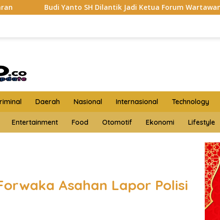
H Dilantik Jadi Ketua Forum Wartawan Kejaksaan Belawan, Fo
iminal
Daerah
Nasional
Internasional
Technology
Entertainment
Food
Otomotif
Ekonomi
Lifestyle
 Forwaka Asahan Lapor Polisi