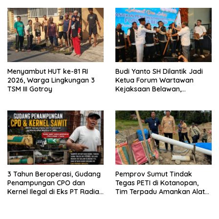
Menyambut HUT ke-81 RI
Budi Yanto SH Dilantik Jadi
2026, Warga Lingkungan 3
Ketua Forum Wartawan
TSM III Gotroy
Kejaksaan Belawan,
Forwaka Sumut : Tingkatkan
Profesionalisme,
Pendampingan Hukum dan
Ekomoni Semua Anggota
3 Tahun Beroperasi, Gudang
Pemprov Sumut Tindak
Penampungan CPO dan
Tegas PETI di Kotanopan,
Kernel Ilegal di Eks PT Radian
Tim Terpadu Amankan Alat
Utama Km 12 Kulim Kebal
Berat dan Barang Bukti
Hukum