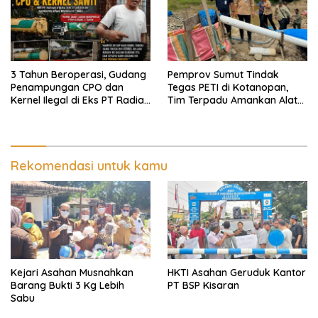
Ekomoni Semua Anggota
3 Tahun Beroperasi, Gudang
Pemprov Sumut Tindak
Penampungan CPO dan
Tegas PETI di Kotanopan,
Kernel Ilegal di Eks PT Radian
Tim Terpadu Amankan Alat
Utama Km 12 Kulim Kebal
Berat dan Barang Bukti
Hukum
Rekomendasi untuk kamu
Kejari Asahan Musnahkan
HKTI Asahan Geruduk Kantor
Barang Bukti 3 Kg Lebih
PT BSP Kisaran
Sabu