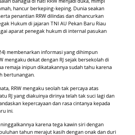
aian bahagia di hati RRW menjadi duka, mimpi
hmah, hancur berkeping-keping. Dunia seakan
 serta penantian RRW dilindas dan dihancurkan
egak Hukum di jajaran TNI AU Pekan Baru Riau
agai aparat penegak hukum di internal pasukan
24) membenarkan informasi yang dihimpun
RW mengaku dekat dengan RJ sejak bersekolah di
a remaja inipun dikatakannya sudah tahu karena
ah bertunangan.
ata, RRW mengaku seolah tak percaya atas
u RJ yang diakuinya dirinya telah tak suci lagi dan
andaskan kepercayaan dan rasa cintanya kepada
u ini.
meninggalkannya karena tega kawin siri dengan
h puluhan tahun merajut kasih dengan onak dan duri