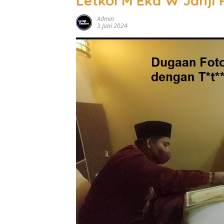
Letkol M Eka W Janji 
Admin
3 Juni 2024