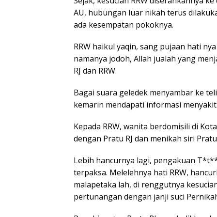
Sejak, kesucian RRW diserahkannya ke 
AU, hubungan luar nikah terus dilakukan
ada kesempatan pokoknya.
RRW haikul yaqin, sang pujaan hati nya 
namanya jodoh, Allah jualah yang menj
RJ dan RRW.
Bagai suara geledek menyambar ke teli
kemarin mendapati informasi menyaki
Kepada RRW, wanita berdomisili di Kot
dengan Pratu RJ dan menikah siri Pratu 
Lebih hancurnya lagi, pengakuan T*t** 
terpaksa. Melelehnya hati RRW, hancurl
malapetaka lah, di renggutnya kesucia
pertunangan dengan janji suci Pernika