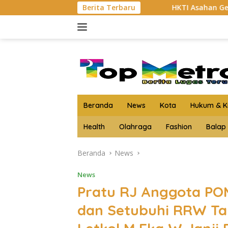
Langsung
 3 Kg Lebih Sabu
Berita Terbaru
HKTI Asahan Geruduk Kantor PT BSP K
ke
konten
Beranda
News
Kota
Hukum & Kr
Health
Olahraga
Fashion
Balap
Beranda
News
News
Pratu RJ Anggota PO
dan Setubuhi RRW Tap