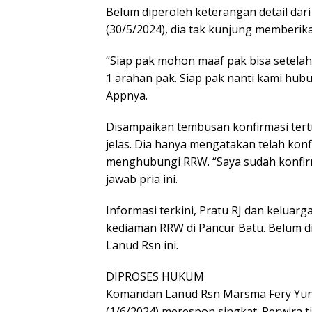
Belum diperoleh keterangan detail dari 
(30/5/2024), dia tak kunjung memberikan
“Siap pak mohon maaf pak bisa setelah 
1 arahan pak. Siap pak nanti kami hub
Appnya.
Disampaikan tembusan konfirmasi tertu
jelas. Dia hanya mengatakan telah ko
menghubungi RRW. “Saya sudah konfirma
jawab pria ini.
Informasi terkini, Pratu RJ dan keluar
kediaman RRW di Pancur Batu. Belum d
Lanud Rsn ini.
DIPROSES HUKUM
Komandan Lanud Rsn Marsma Fery Yunal
(1/6/2024) merespon singkat. Perwira 