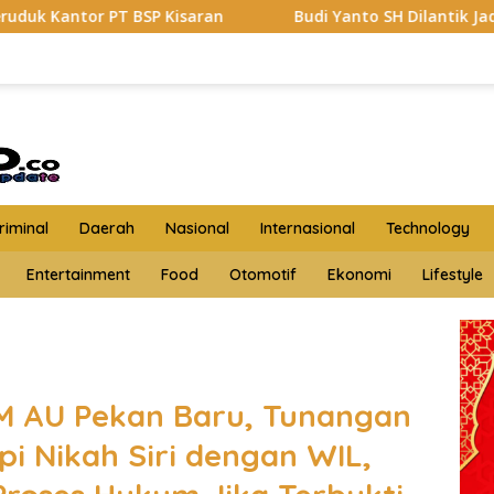
isaran
Budi Yanto SH Dilantik Jadi Ketua Forum War
iminal
Daerah
Nasional
Internasional
Technology
Entertainment
Food
Otomotif
Ekonomi
Lifestyle
M AU Pekan Baru, Tunangan
i Nikah Siri dengan WIL,