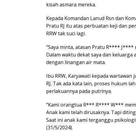
kisah asmara mereka.
Kepada Komandan Lanud Rsn dan Kom
Pratu RJ itu atas perbuatan keji dan pe
RRW tak suci lagi.
“Saya minta, atasan Pratu R**** J****
Dalam waktu dekat saya dan keluarga a
dengan linangan air mata.
Ibu RRW, Karyawati kepada wartawan 
RJ. Tak ada kata lain, proses hukum lah 
perlakuannya pada putrinya.
“Kami orangtua R*** R**** W*** memin
Anak kami telah dirusaknya. Tapi ditin
Saat ini anak kami terganggu psikologis
(31/5/2024).