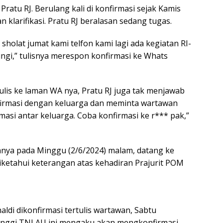
Pratu RJ. Berulang kali di konfirmasi sejak Kamis
 klarifikasi. Pratu RJ beralasan sedang tugas.
sholat jumat kami telfon kami lagi ada kegiatan RI-
ungi,” tulisnya merespon konfirmasi ke Whats
lis ke laman WA nya, Pratu RJ juga tak menjawab
nfirmasi dengan keluarga dan meminta wartawan
si antar keluarga. Coba konfirmasi ke r*** pak,”
ganya pada Minggu (2/6/2024) malam, datang ke
iketahui keterangan atas kehadiran Prajurit POM
di dikonfirmasi tertulis wartawan, Sabtu
tinggi TNI AU ini mengaku akan mengkonfirmasi