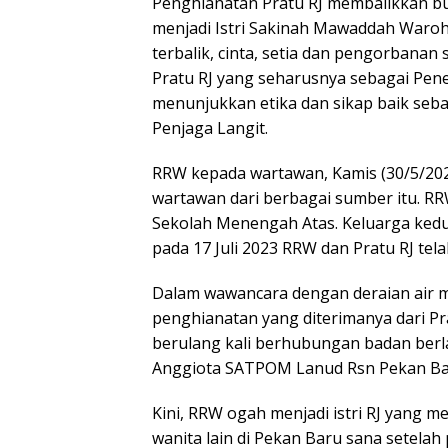
Penghianatan Pratu RJ membalikkan bu
menjadi Istri Sakinah Mawaddah Waro
terbalik, cinta, setia dan pengorbanan
Pratu RJ yang seharusnya sebagai Pen
menunjukkan etika dan sikap baik seb
Penjaga Langit.
RRW kepada wartawan, Kamis (30/5/20
wartawan dari berbagai sumber itu. R
Sekolah Menengah Atas. Keluarga kedu
pada 17 Juli 2023 RRW dan Pratu RJ tel
Dalam wawancara dengan deraian air m
penghianatan yang diterimanya dari Prat
berulang kali berhubungan badan berl
Anggiota SATPOM Lanud Rsn Pekan Bar
Kini, RRW ogah menjadi istri RJ yang 
wanita lain di Pekan Baru sana setela