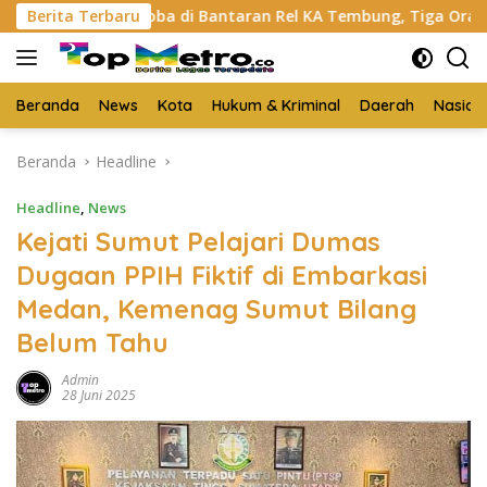
Langsung
g Narkoba di Bantaran Rel KA Tembung, Tiga Orang Disikat
Berita Terbaru
ke
konten
Beranda
News
Kota
Hukum & Kriminal
Daerah
Nasion
Beranda
Headline
Headline
,
News
Kejati Sumut Pelajari Dumas
Dugaan PPIH Fiktif di Embarkasi
Medan, Kemenag Sumut Bilang
Belum Tahu
Admin
28 Juni 2025