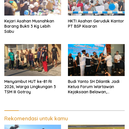
Kejari Asahan Musnahkan
HKTI Asahan Geruduk Kantor
Barang Bukti 3 Kg Lebih
PT BSP Kisaran
Sabu
Menyambut HUT ke-81 RI
Budi Yanto SH Dilantik Jadi
2026, Warga Lingkungan 3
Ketua Forum Wartawan
TSM III Gotroy
Kejaksaan Belawan,
Forwaka Sumut : Tingkatkan
Profesionalisme,
Pendampingan Hukum dan
Ekomoni Semua Anggota
Rekomendasi untuk kamu