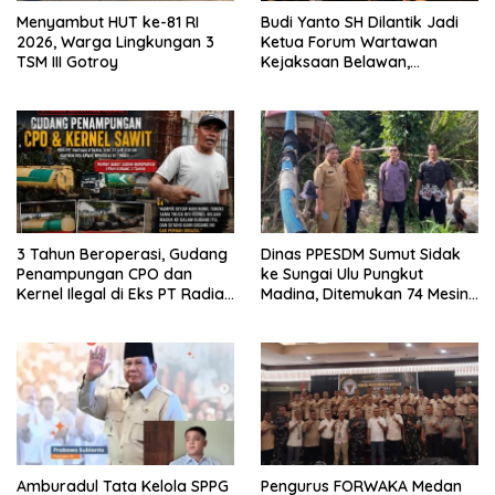
Menyambut HUT ke-81 RI
Budi Yanto SH Dilantik Jadi
2026, Warga Lingkungan 3
Ketua Forum Wartawan
TSM III Gotroy
Kejaksaan Belawan,
Forwaka Sumut : Tingkatkan
Profesionalisme,
Pendampingan Hukum dan
Ekomoni Semua Anggota
3 Tahun Beroperasi, Gudang
Dinas PPESDM Sumut Sidak
Penampungan CPO dan
ke Sungai Ulu Pungkut
Kernel Ilegal di Eks PT Radian
Madina, Ditemukan 74 Mesin
Utama Km 12 Kulim Kebal
Dompeng Digunakan Pelaku
Hukum
PETI, Lingkungan Hidup
Rusak
Amburadul Tata Kelola SPPG
Pengurus FORWAKA Medan