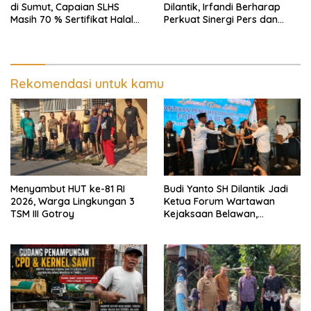
di Sumut, Capaian SLHS
Dilantik, Irfandi Berharap
Masih 70 % Sertifikat Halal
Perkuat Sinergi Pers dan
30 %, Minim Naker Lokal, Ka
Aparat Penegak Hukum
Regional Sumut Cuek, KPPG
Medan: Optimalkan Tim
Pemantau dan Pengawas
MBG
Rekomendasi untuk kamu
Menyambut HUT ke-81 RI
Budi Yanto SH Dilantik Jadi
2026, Warga Lingkungan 3
Ketua Forum Wartawan
TSM III Gotroy
Kejaksaan Belawan,
Forwaka Sumut : Tingkatkan
Profesionalisme,
Pendampingan Hukum dan
Ekomoni Semua Anggota