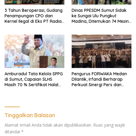
3 Tahun Beroperasi, Gudang
Dinas PPESDM Sumut Sidak
Penampungan CPO dan
ke Sungai Ulu Pungkut
Kernel Ilegal di Eks PT Radian
Madina, Ditemukan 74 Mesin
Utama Km 12 Kulim Kebal
Dompeng Digunakan Pelaku
Hukum
PETI, Lingkungan Hidup
Rusak
Amburadul Tata Kelola SPPG
Pengurus FORWAKA Medan
di Sumut, Capaian SLHS
Dilantik, Irfandi Berharap
Masih 70 % Sertifikat Halal
Perkuat Sinergi Pers dan
30 %, Minim Naker Lokal, Ka
Aparat Penegak Hukum
Regional Sumut Cuek, KPPG
Medan: Optimalkan Tim
Pemantau dan Pengawas
MBG
Tinggalkan Balasan
Alamat email Anda tidak akan dipublikasikan.
Ruas yang wajib
ditandai
*