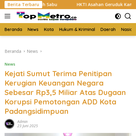
Langsung
Kg Lebih Sabu
Berita Terbaru
HKTI Asahan Geruduk Kantor PT BSP Kisa
ke
konten
Beranda
News
Kota
Hukum & Kriminal
Daerah
Nasion
Beranda
News
News
Kejati Sumut Terima Penitipan
Kerugian Keuangan Negara
Sebesar Rp3,5 Miliar Atas Dugaan
Korupsi Pemotongan ADD Kota
Padangsidimpuan
Admin
23 Juni 2025