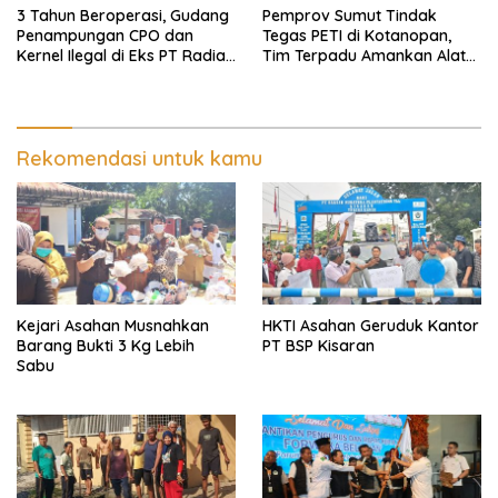
3 Tahun Beroperasi, Gudang
Pemprov Sumut Tindak
Penampungan CPO dan
Tegas PETI di Kotanopan,
Kernel Ilegal di Eks PT Radian
Tim Terpadu Amankan Alat
Utama Km 12 Kulim Kebal
Berat dan Barang Bukti
Hukum
Rekomendasi untuk kamu
Kejari Asahan Musnahkan
HKTI Asahan Geruduk Kantor
Barang Bukti 3 Kg Lebih
PT BSP Kisaran
Sabu