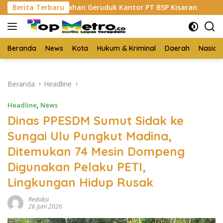
Langsung
TI Asahan Geruduk Kantor PT BSP Kisaran
Berita Terbaru
Budi Yanto 
ke
konten
Beranda
News
Kota
Hukum & Kriminal
Daerah
Nasion
Beranda
Headline
Headline
,
News
Dinas PPESDM Sumut Sidak ke
Sungai Ulu Pungkut Madina,
Ditemukan 74 Mesin Dompeng
Digunakan Pelaku PETI,
Lingkungan Hidup Rusak
Redaksi
26 Juni 2026