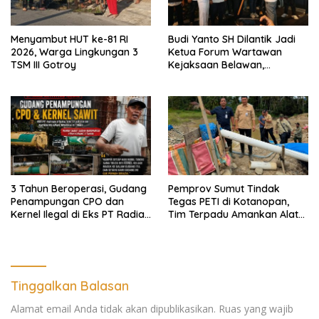
Menyambut HUT ke-81 RI
Budi Yanto SH Dilantik Jadi
2026, Warga Lingkungan 3
Ketua Forum Wartawan
TSM III Gotroy
Kejaksaan Belawan,
Forwaka Sumut : Tingkatkan
Profesionalisme,
Pendampingan Hukum dan
Ekomoni Semua Anggota
3 Tahun Beroperasi, Gudang
Pemprov Sumut Tindak
Penampungan CPO dan
Tegas PETI di Kotanopan,
Kernel Ilegal di Eks PT Radian
Tim Terpadu Amankan Alat
Utama Km 12 Kulim Kebal
Berat dan Barang Bukti
Hukum
Tinggalkan Balasan
Alamat email Anda tidak akan dipublikasikan.
Ruas yang wajib