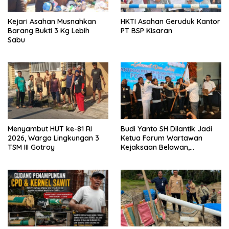
Kejari Asahan Musnahkan
HKTI Asahan Geruduk Kantor
Barang Bukti 3 Kg Lebih
PT BSP Kisaran
Sabu
Menyambut HUT ke-81 RI
Budi Yanto SH Dilantik Jadi
2026, Warga Lingkungan 3
Ketua Forum Wartawan
TSM III Gotroy
Kejaksaan Belawan,
Forwaka Sumut : Tingkatkan
Profesionalisme,
Pendampingan Hukum dan
Ekomoni Semua Anggota