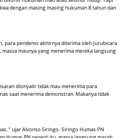
asi divonis hukuman mati atau seumur hidup. Tapi
kwa dengan masing masing hukuman 8 tahun dan
n, para pendemo akhirnya diterima oleh Jurubicara
n, massa maunya yang menerima mereka langsung
isaran disinyalir tidak mau menerima para
anas saat menerima demonstran. Makanya tidak
nas, ” ujar Alvonso Siringo -Siringo Humas PN
an Humas PN seperti itu, massa langsung marah