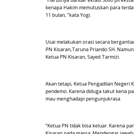
“Harusnya bandar ektasi 3000 pil ekst
kenapa Hakim memutuskan para terda
11 bulan, “kata Yogi.
Usai melakukan orasi secara bergantia
PN Kisaran,Taruna Priando SH. Namu
Ketua PN Kisaran, Sayed Tarmizi.
Akan tetapi, Ketua Pengadilan Negeri K
pendemo. Karena diduga takut kena p
mau menghadapi pengunjukrasa
“Ketua PN tidak bisa keluar. Karena pa
Kisaran pada massa. Mendengar jawab