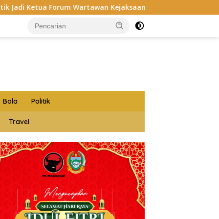
m Wartawan Kejaksaan Belawan, Forwaka Sumut : Tingkatkan P
Bola
Politik
Travel