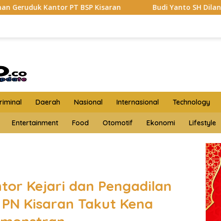
 BSP Kisaran
Budi Yanto SH Dilantik Jadi Ketua Foru
iminal
Daerah
Nasional
Internasional
Technology
Entertainment
Food
Otomotif
Ekonomi
Lifestyle
tor Kejari dan Pengadilan
 PN Kisaran Takut Kena