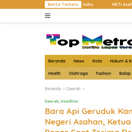
Langsung
Bukti 3 Kg Lebih Sabu
Berita Terbaru
HKTI Asahan Geruduk Kantor PT
ke
konten
Beranda
News
Kota
Hukum & Kr
Health
Olahraga
Fashion
Balap
Beranda
Daerah
Daerah
,
Headline
Bara Api Geruduk Kan
Negeri Asahan, Ketua