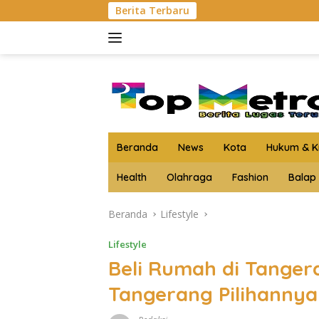
Langsung
Berita Terbaru
Kejari Asahan Musnahka
ke
konten
Beranda
News
Kota
Hukum & Kr
Health
Olahraga
Fashion
Balap
Beranda
Lifestyle
Lifestyle
Beli Rumah di Tange
Tangerang Pilihannya