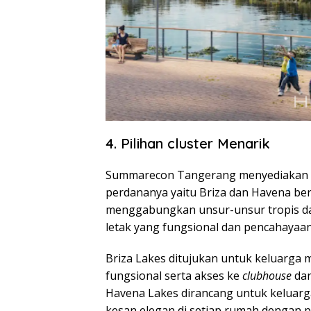
4. Pilihan cluster Menarik
Summarecon Tangerang menyediakan pil
perdananya yaitu Briza dan Havena be
menggabungkan unsur-unsur tropis da
letak yang fungsional dan pencahayaan
Briza Lakes ditujukan untuk keluarga
fungsional serta akses ke
clubhouse
da
Havena Lakes dirancang untuk kelua
kesan elegan di setiap rumah dengan 