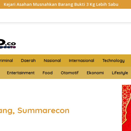
n Barang Bukti 3 Kg Lebih Sabu
HKTI Asahan Geruduk K
iminal
Daerah
Nasional
Internasional
Technology
Entertainment
Food
Otomotif
Ekonomi
Lifestyle
rang, Summarecon