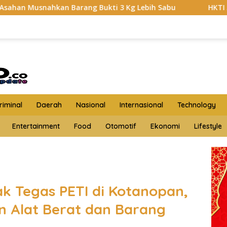
Bukti 3 Kg Lebih Sabu
HKTI Asahan Geruduk Kantor PT 
iminal
Daerah
Nasional
Internasional
Technology
Entertainment
Food
Otomotif
Ekonomi
Lifestyle
k Tegas PETI di Kotanopan,
 Alat Berat dan Barang