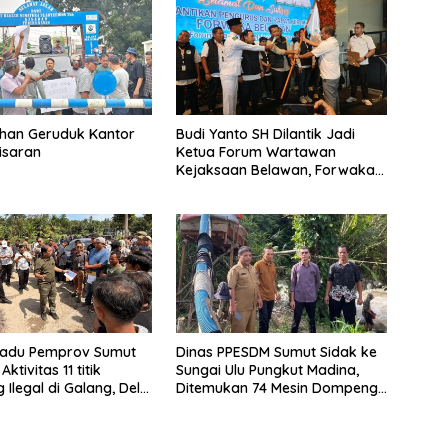
han Geruduk Kantor
Budi Yanto SH Dilantik Jadi
isaran
Ketua Forum Wartawan
Kejaksaan Belawan, Forwaka
Sumut : Tingkatkan
Profesionalisme,
Pendampingan Hukum dan
Ekomoni Semua Anggota
padu Pemprov Sumut
Dinas PPESDM Sumut Sidak ke
ktivitas 11 titik
Sungai Ulu Pungkut Madina,
Ilegal di Galang, Deli
Ditemukan 74 Mesin Dompeng
an 2 Titik Galian C di
Digunakan Pelaku PETI,
Lingkungan Hidup Rusak