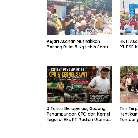
Kejari Asahan Musnahkan
HKTI Asa
Barang Bukti 3 Kg Lebih Sabu
PT BSP K
3 Tahun Beroperasi, Gudang
Tim Ter
Penampungan CPO dan Kernel
Hentikan A
Ilegal di Eks PT Radian Utama
Tambang 
Km 12 Kulim Kebal Hukum
Serdang d
Sergai