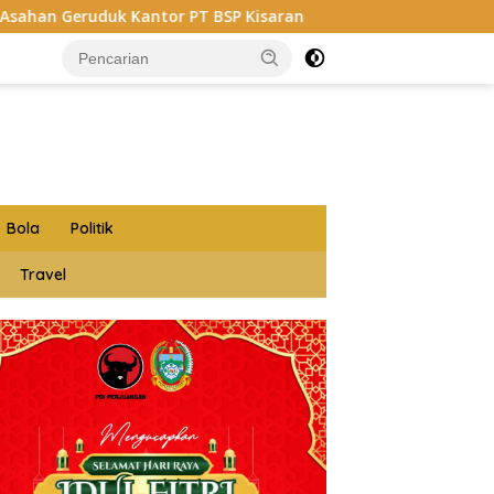
BSP Kisaran
Budi Yanto SH Dilantik Jadi Ketua Foru
Bola
Politik
Travel