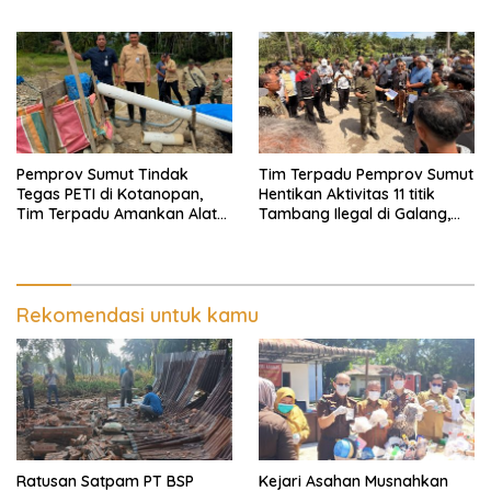
Utama Km 12 Kulim Kebal
Hukum
Pemprov Sumut Tindak
Tim Terpadu Pemprov Sumut
Tegas PETI di Kotanopan,
Hentikan Aktivitas 11 titik
Tim Terpadu Amankan Alat
Tambang Ilegal di Galang,
Berat dan Barang Bukti
Deli Serdang dan 2 Titik
Galian C di Sergai
Rekomendasi untuk kamu
Ratusan Satpam PT BSP
Kejari Asahan Musnahkan