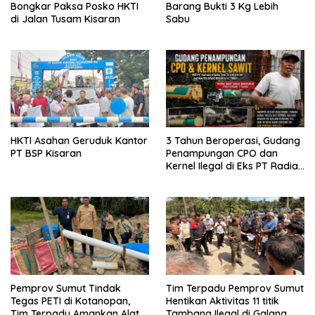
Bongkar Paksa Posko HKTI
Barang Bukti 3 Kg Lebih
di Jalan Tusam Kisaran
Sabu
HKTI Asahan Geruduk Kantor
3 Tahun Beroperasi, Gudang
PT BSP Kisaran
Penampungan CPO dan
Kernel Ilegal di Eks PT Radian
Utama Km 12 Kulim Kebal
Hukum
Pemprov Sumut Tindak
Tim Terpadu Pemprov Sumut
Tegas PETI di Kotanopan,
Hentikan Aktivitas 11 titik
Tim Terpadu Amankan Alat
Tambang Ilegal di Galang,