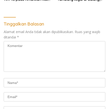
Berat dan Barang Bukti
Deli Serdang dan 2 Titik
Galian C di Sergai
Tinggalkan Balasan
Alamat email Anda tidak akan dipublikasikan.
Ruas yang wajib
ditandai
*