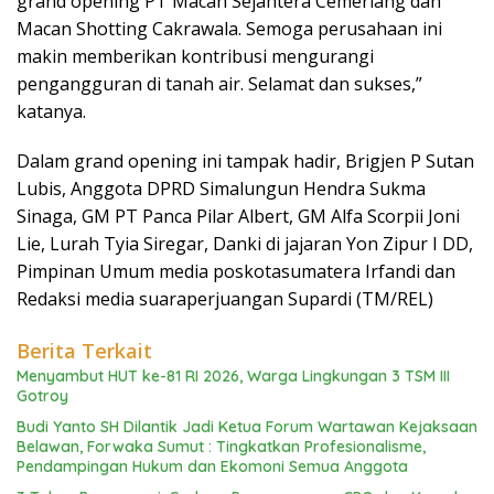
grand opening PT Macan Sejahtera Cemerlang dan
Macan Shotting Cakrawala. Semoga perusahaan ini
makin memberikan kontribusi mengurangi
pengangguran di tanah air. Selamat dan sukses,”
katanya.
Dalam grand opening ini tampak hadir, Brigjen P Sutan
Lubis, Anggota DPRD Simalungun Hendra Sukma
Sinaga, GM PT Panca Pilar Albert, GM Alfa Scorpii Joni
Lie, Lurah Tyia Siregar, Danki di jajaran Yon Zipur I DD,
Pimpinan Umum media poskotasumatera Irfandi dan
Redaksi media suaraperjuangan Supardi (TM/REL)
Berita Terkait
Menyambut HUT ke-81 RI 2026, Warga Lingkungan 3 TSM III
Gotroy
Budi Yanto SH Dilantik Jadi Ketua Forum Wartawan Kejaksaan
Belawan, Forwaka Sumut : Tingkatkan Profesionalisme,
Pendampingan Hukum dan Ekomoni Semua Anggota