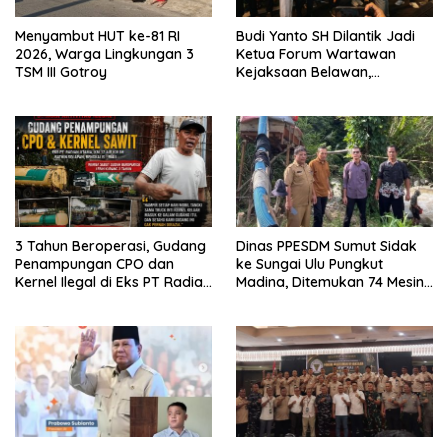
Menyambut HUT ke-81 RI
Budi Yanto SH Dilantik Jadi
2026, Warga Lingkungan 3
Ketua Forum Wartawan
TSM III Gotroy
Kejaksaan Belawan,
Forwaka Sumut : Tingkatkan
Profesionalisme,
Pendampingan Hukum dan
Ekomoni Semua Anggota
3 Tahun Beroperasi, Gudang
Dinas PPESDM Sumut Sidak
Penampungan CPO dan
ke Sungai Ulu Pungkut
Kernel Ilegal di Eks PT Radian
Madina, Ditemukan 74 Mesin
Utama Km 12 Kulim Kebal
Dompeng Digunakan Pelaku
Hukum
PETI, Lingkungan Hidup
Rusak