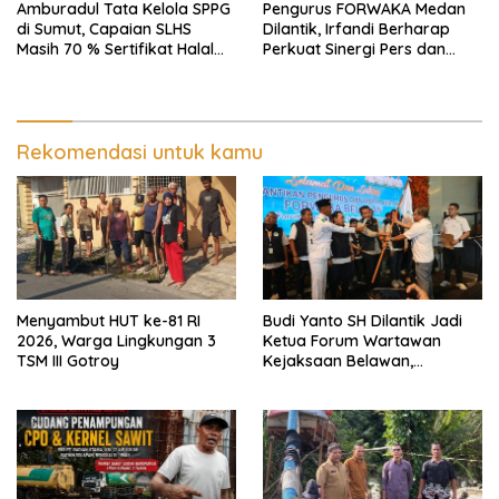
Amburadul Tata Kelola SPPG
Pengurus FORWAKA Medan
di Sumut, Capaian SLHS
Dilantik, Irfandi Berharap
Masih 70 % Sertifikat Halal
Perkuat Sinergi Pers dan
30 %, Minim Naker Lokal, Ka
Aparat Penegak Hukum
Regional Sumut Cuek, KPPG
Medan: Optimalkan Tim
Pemantau dan Pengawas
MBG
Rekomendasi untuk kamu
Menyambut HUT ke-81 RI
Budi Yanto SH Dilantik Jadi
2026, Warga Lingkungan 3
Ketua Forum Wartawan
TSM III Gotroy
Kejaksaan Belawan,
Forwaka Sumut : Tingkatkan
Profesionalisme,
Pendampingan Hukum dan
Ekomoni Semua Anggota