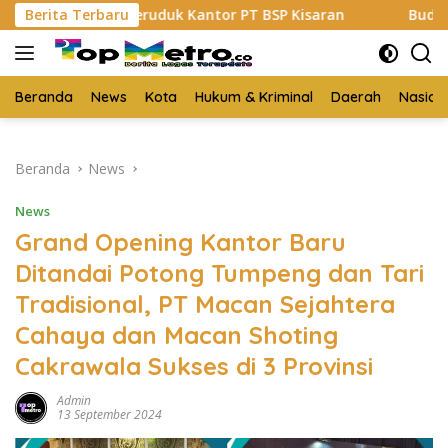
Langsung
 Geruduk Kantor PT BSP Kisaran
Berita Terbaru
Budi Yanto SH Dilant
ke
konten
Beranda
News
Kota
Hukum & Kriminal
Daerah
Nasion
Beranda
News
News
Grand Opening Kantor Baru
Ditandai Potong Tumpeng dan Tari
Tradisional, PT Macan Sejahtera
Cahaya dan Macan Shoting
Cakrawala Sukses di 3 Provinsi
Admin
13 September 2024