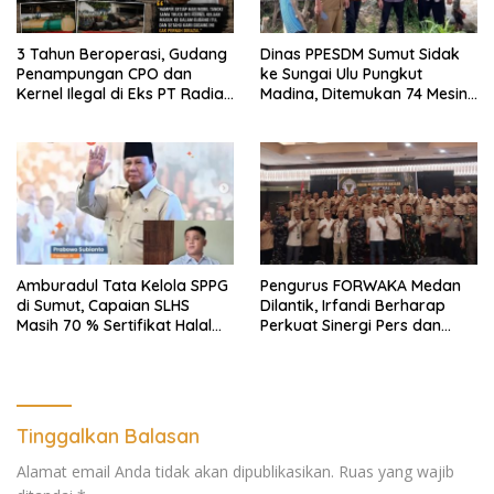
3 Tahun Beroperasi, Gudang
Dinas PPESDM Sumut Sidak
Penampungan CPO dan
ke Sungai Ulu Pungkut
Kernel Ilegal di Eks PT Radian
Madina, Ditemukan 74 Mesin
Utama Km 12 Kulim Kebal
Dompeng Digunakan Pelaku
Hukum
PETI, Lingkungan Hidup
Rusak
Amburadul Tata Kelola SPPG
Pengurus FORWAKA Medan
di Sumut, Capaian SLHS
Dilantik, Irfandi Berharap
Masih 70 % Sertifikat Halal
Perkuat Sinergi Pers dan
30 %, Minim Naker Lokal, Ka
Aparat Penegak Hukum
Regional Sumut Cuek, KPPG
Medan: Optimalkan Tim
Pemantau dan Pengawas
MBG
Tinggalkan Balasan
Alamat email Anda tidak akan dipublikasikan.
Ruas yang wajib