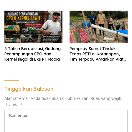
Forwaka Sumut : Tingkatkan
Profesionalisme,
Pendampingan Hukum dan
Ekomoni Semua Anggota
3 Tahun Beroperasi, Gudang
Pemprov Sumut Tindak
Penampungan CPO dan
Tegas PETI di Kotanopan,
Kernel Ilegal di Eks PT Radian
Tim Terpadu Amankan Alat
Utama Km 12 Kulim Kebal
Berat dan Barang Bukti
Hukum
Tinggalkan Balasan
Alamat email Anda tidak akan dipublikasikan.
Ruas yang wajib
ditandai
*