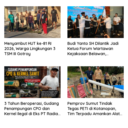
Menyambut HUT ke-81 RI
Budi Yanto SH Dilantik Jadi
2026, Warga Lingkungan 3
Ketua Forum Wartawan
TSM III Gotroy
Kejaksaan Belawan,
Forwaka Sumut : Tingkatkan
Profesionalisme,
Pendampingan Hukum dan
Ekomoni Semua Anggota
3 Tahun Beroperasi, Gudang
Pemprov Sumut Tindak
Penampungan CPO dan
Tegas PETI di Kotanopan,
Kernel Ilegal di Eks PT Radian
Tim Terpadu Amankan Alat
Utama Km 12 Kulim Kebal
Berat dan Barang Bukti
Hukum