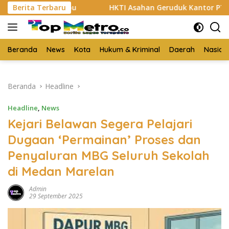
Langsung
ih Sabu
Berita Terbaru
HKTI Asahan Geruduk Kantor PT BSP Kisaran
ke
konten
Beranda
News
Kota
Hukum & Kriminal
Daerah
Nasion
Beranda
Headline
Headline
,
News
Kejari Belawan Segera Pelajari
Dugaan ‘Permainan’ Proses dan
Penyaluran MBG Seluruh Sekolah
di Medan Marelan
Admin
29 September 2025