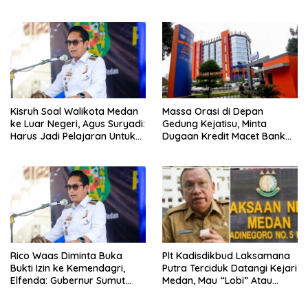
Diduga Lemah Pengawasan
Kisruh Soal Walikota Medan
Massa Orasi di Depan
ke Luar Negeri, Agus Suryadi:
Gedung Kejatisu, Minta
Harus Jadi Pelajaran Untuk
Dugaan Kredit Macet Bank
Fokus Pada Tanggung
Sumut Dibongkar
Jawab Terhadap
Masyarakat
Rico Waas Diminta Buka
Plt Kadisdikbud Laksamana
Bukti Izin ke Kemendagri,
Putra Terciduk Datangi Kejari
Elfenda: Gubernur Sumut
Medan, Mau “Lobi” Atau
Harus Cek
Diperiksa?