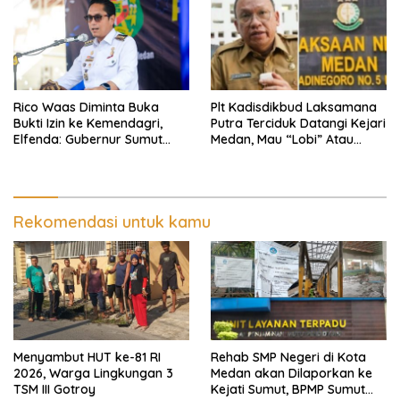
Masyarakat
Rico Waas Diminta Buka
Plt Kadisdikbud Laksamana
Bukti Izin ke Kemendagri,
Putra Terciduk Datangi Kejari
Elfenda: Gubernur Sumut
Medan, Mau “Lobi” Atau
Harus Cek
Diperiksa?
Rekomendasi untuk kamu
Menyambut HUT ke-81 RI
Rehab SMP Negeri di Kota
2026, Warga Lingkungan 3
Medan akan Dilaporkan ke
TSM III Gotroy
Kejati Sumut, BPMP Sumut