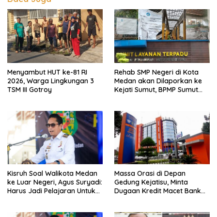
Menyambut HUT ke-81 RI
Rehab SMP Negeri di Kota
2026, Warga Lingkungan 3
Medan akan Dilaporkan ke
TSM III Gotroy
Kejati Sumut, BPMP Sumut
Diduga Lemah Pengawasan
Kisruh Soal Walikota Medan
Massa Orasi di Depan
ke Luar Negeri, Agus Suryadi:
Gedung Kejatisu, Minta
Harus Jadi Pelajaran Untuk
Dugaan Kredit Macet Bank
Fokus Pada Tanggung
Sumut Dibongkar
Jawab Terhadap