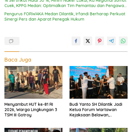
% Sertifikat Halal 30 %, Minim Naker Lokal, Ka Regional Sumut
Cuek, KPPG Medan: Optimalkan Tim Pemantau dan Pengawas
MBG
Pengurus FORWAKA Medan Dilantik, Irfandi Berharap Perkuat
Sinergi Pers dan Aparat Penegak Hukum
Baca Juga
Menyambut HUT ke-81 RI
Budi Yanto SH Dilantik Jadi
2026, Warga Lingkungan 3
Ketua Forum Wartawan
TSM III Gotroy
Kejaksaan Belawan,
Forwaka Sumut : Tingkatkan
Profesionalisme,
Pendampingan Hukum dan