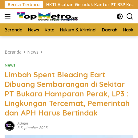
Langsung
HKTI Asahan Geruduk Kantor PT BSP Kisaran
Berita Terbaru
Budi Ya
ke
konten
Beranda
News
Kota
Hukum & Kriminal
Daerah
Nasion
Beranda
News
News
Limbah Spent Bleacing Eart
Dibuang Sembarangan di Sekitar
PT Bukara Hamparan Perak, LP3 :
Lingkungan Tercemat, Pemerintah
dan APH Harus Bertindak
Admin
3 September 2025