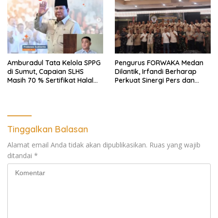
Rusak
Amburadul Tata Kelola SPPG
Pengurus FORWAKA Medan
di Sumut, Capaian SLHS
Dilantik, Irfandi Berharap
Masih 70 % Sertifikat Halal
Perkuat Sinergi Pers dan
30 %, Minim Naker Lokal, Ka
Aparat Penegak Hukum
Regional Sumut Cuek, KPPG
Medan: Optimalkan Tim
Pemantau dan Pengawas
MBG
Tinggalkan Balasan
Alamat email Anda tidak akan dipublikasikan.
Ruas yang wajib
ditandai
*