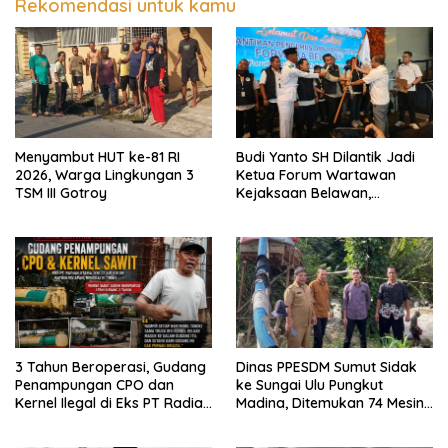
MBG
Rekomendasi untuk kamu
Menyambut HUT ke-81 RI
Budi Yanto SH Dilantik Jadi
2026, Warga Lingkungan 3
Ketua Forum Wartawan
TSM III Gotroy
Kejaksaan Belawan,
Forwaka Sumut : Tingkatkan
Profesionalisme,
Pendampingan Hukum dan
Ekomoni Semua Anggota
3 Tahun Beroperasi, Gudang
Dinas PPESDM Sumut Sidak
Penampungan CPO dan
ke Sungai Ulu Pungkut
Kernel Ilegal di Eks PT Radian
Madina, Ditemukan 74 Mesin
Utama Km 12 Kulim Kebal
Dompeng Digunakan Pelaku
Hukum
PETI, Lingkungan Hidup