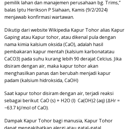
pemilik lahan dan manajemen perusahaan bg. Trims,”
balas Iptu Herikson P Siahaan, Kamis (9/2/2024)
menjawab konfirmasi wartawan.
Dikutip dari website Wikipedia Kapur Tohor alias Kapur
Gaping atau Kapur tohor, atau dikenal pula dengan
nama kimia kalsium oksida (CaO), adalah hasil
pembakaran kapur mentah (kalsium karbonatatau
CaCO3) pada suhu kurang lebih 90 derajat Celcius. Jika
disiram dengan air, maka kapur tohor akan
menghasilkan panas dan berubah menjadi kapur
padam (kalsium hidroksida, CaOH)
Saat kapur tohor disiram dengan air, terjadi reaksi
sebagai berikut: CaO (s) + H2O (l) Ca(OH)2 (aq) (ΔHr =
−63.7 kJ/mol of CaO).
Dampak Kapur Tohor bagi manusia, Kapur Tohor
dapat mengakibatkan alergi atau gatal-gatal.