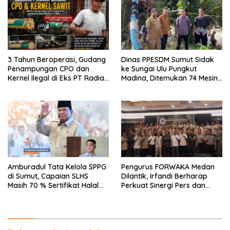
Ekomoni Semua Anggota
3 Tahun Beroperasi, Gudang
Dinas PPESDM Sumut Sidak
Penampungan CPO dan
ke Sungai Ulu Pungkut
Kernel Ilegal di Eks PT Radian
Madina, Ditemukan 74 Mesin
Utama Km 12 Kulim Kebal
Dompeng Digunakan Pelaku
Hukum
PETI, Lingkungan Hidup
Rusak
Amburadul Tata Kelola SPPG
Pengurus FORWAKA Medan
di Sumut, Capaian SLHS
Dilantik, Irfandi Berharap
Masih 70 % Sertifikat Halal
Perkuat Sinergi Pers dan
30 %, Minim Naker Lokal, Ka
Aparat Penegak Hukum
Regional Sumut Cuek, KPPG
Medan: Optimalkan Tim
Pemantau dan Pengawas