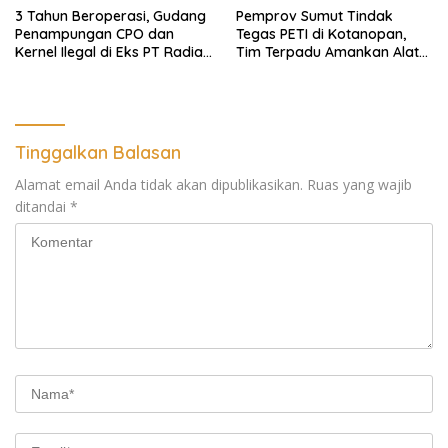
3 Tahun Beroperasi, Gudang
Pemprov Sumut Tindak
Penampungan CPO dan
Tegas PETI di Kotanopan,
Kernel Ilegal di Eks PT Radian
Tim Terpadu Amankan Alat
Utama Km 12 Kulim Kebal
Berat dan Barang Bukti
Hukum
Tinggalkan Balasan
Alamat email Anda tidak akan dipublikasikan.
Ruas yang wajib
ditandai
*