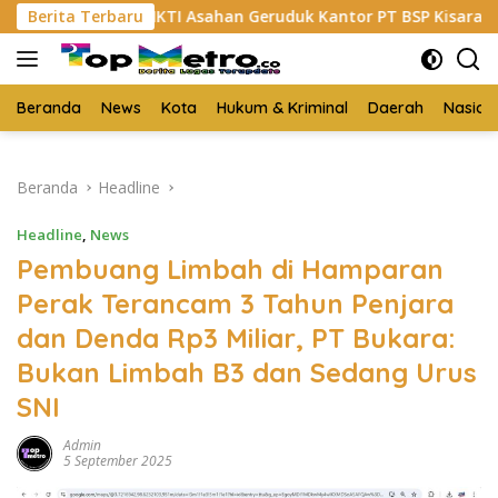
Langsung
HKTI Asahan Geruduk Kantor PT BSP Kisaran
Berita Terbaru
Budi Ya
ke
konten
Beranda
News
Kota
Hukum & Kriminal
Daerah
Nasion
Beranda
Headline
Headline
,
News
Pembuang Limbah di Hamparan
Perak Terancam 3 Tahun Penjara
dan Denda Rp3 Miliar, PT Bukara:
Bukan Limbah B3 dan Sedang Urus
SNI
Admin
5 September 2025