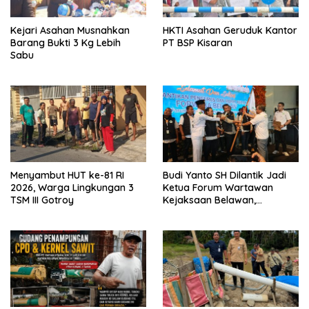
Kejari Asahan Musnahkan
HKTI Asahan Geruduk Kantor
Barang Bukti 3 Kg Lebih
PT BSP Kisaran
Sabu
Menyambut HUT ke-81 RI
Budi Yanto SH Dilantik Jadi
2026, Warga Lingkungan 3
Ketua Forum Wartawan
TSM III Gotroy
Kejaksaan Belawan,
Forwaka Sumut : Tingkatkan
Profesionalisme,
Pendampingan Hukum dan
Ekomoni Semua Anggota