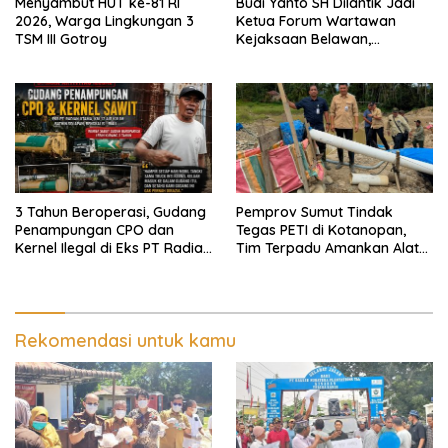
Menyambut HUT ke-81 RI
Budi Yanto SH Dilantik Jadi
2026, Warga Lingkungan 3
Ketua Forum Wartawan
TSM III Gotroy
Kejaksaan Belawan,
Forwaka Sumut : Tingkatkan
Profesionalisme,
Pendampingan Hukum dan
Ekomoni Semua Anggota
3 Tahun Beroperasi, Gudang
Pemprov Sumut Tindak
Penampungan CPO dan
Tegas PETI di Kotanopan,
Kernel Ilegal di Eks PT Radian
Tim Terpadu Amankan Alat
Utama Km 12 Kulim Kebal
Berat dan Barang Bukti
Hukum
Rekomendasi untuk kamu