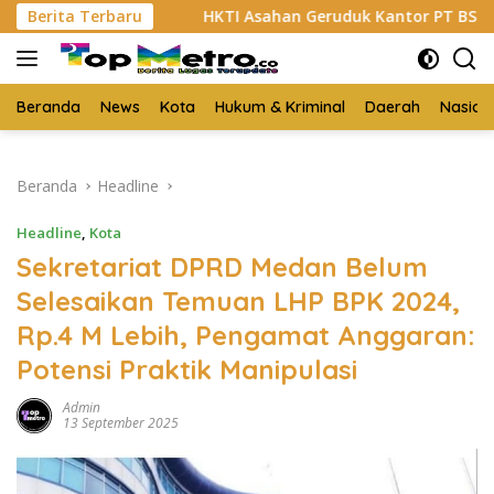
Langsung
Berita Terbaru
HKTI Asahan Geruduk Kantor PT BSP Kisaran
Bu
ke
konten
Beranda
News
Kota
Hukum & Kriminal
Daerah
Nasion
Beranda
Headline
Headline
,
Kota
Sekretariat DPRD Medan Belum
Selesaikan Temuan LHP BPK 2024,
Rp.4 M Lebih, Pengamat Anggaran:
Potensi Praktik Manipulasi
Admin
13 September 2025