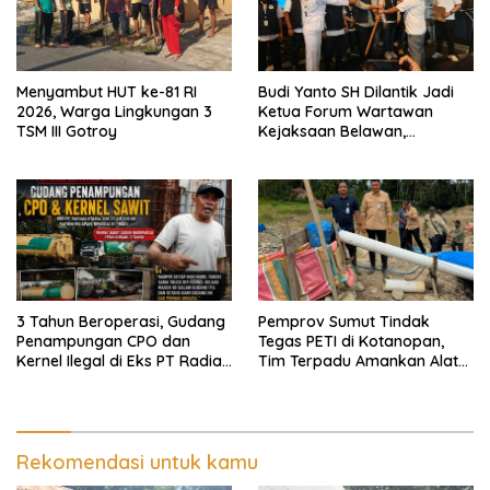
Menyambut HUT ke-81 RI
Budi Yanto SH Dilantik Jadi
2026, Warga Lingkungan 3
Ketua Forum Wartawan
TSM III Gotroy
Kejaksaan Belawan,
Forwaka Sumut : Tingkatkan
Profesionalisme,
Pendampingan Hukum dan
Ekomoni Semua Anggota
3 Tahun Beroperasi, Gudang
Pemprov Sumut Tindak
Penampungan CPO dan
Tegas PETI di Kotanopan,
Kernel Ilegal di Eks PT Radian
Tim Terpadu Amankan Alat
Utama Km 12 Kulim Kebal
Berat dan Barang Bukti
Hukum
Rekomendasi untuk kamu