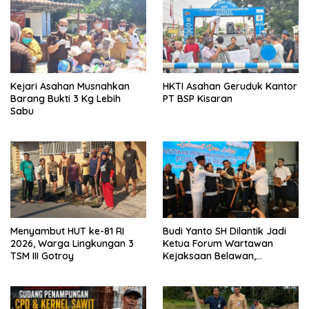
Kejari Asahan Musnahkan
HKTI Asahan Geruduk Kantor
Barang Bukti 3 Kg Lebih
PT BSP Kisaran
Sabu
Menyambut HUT ke-81 RI
Budi Yanto SH Dilantik Jadi
2026, Warga Lingkungan 3
Ketua Forum Wartawan
TSM III Gotroy
Kejaksaan Belawan,
Forwaka Sumut : Tingkatkan
Profesionalisme,
Pendampingan Hukum dan
Ekomoni Semua Anggota