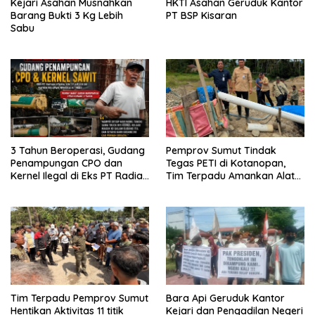
Kejari Asahan Musnahkan
HKTI Asahan Geruduk Kantor
Barang Bukti 3 Kg Lebih
PT BSP Kisaran
Sabu
3 Tahun Beroperasi, Gudang
Pemprov Sumut Tindak
Penampungan CPO dan
Tegas PETI di Kotanopan,
Kernel Ilegal di Eks PT Radian
Tim Terpadu Amankan Alat
Utama Km 12 Kulim Kebal
Berat dan Barang Bukti
Hukum
Tim Terpadu Pemprov Sumut
Bara Api Geruduk Kantor
Hentikan Aktivitas 11 titik
Kejari dan Pengadilan Negeri