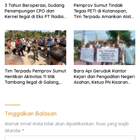
3 Tahun Beroperasi, Gudang
Pemprov Sumut Tindak
Penampungan CPO dan
Tegas PETI di Kotanopan,
Kernel Ilegal di Eks PT Radian
Tim Terpadu Amankan Alat
Utama Km 12 Kulim Kebal
Berat dan Barang Bukti
Hukum
Tim Terpadu Pemprov Sumut
Bara Api Geruduk Kantor
Hentikan Aktivitas 11 titik
Kejari dan Pengadilan Negeri
Tambang Ilegal di Galang,
Asahan, Ketua PN Kisaran
Deli Serdang dan 2 Titik
Takut Kena Panas Saat
Galian C di Sergai
Terima Demonstran
Tinggalkan Balasan
Alamat email Anda tidak akan dipublikasikan.
Ruas yang wajib
ditandai
*