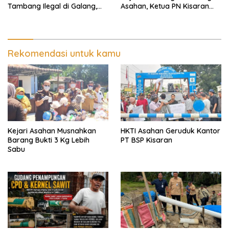
Tambang Ilegal di Galang,
Asahan, Ketua PN Kisaran
Deli Serdang dan 2 Titik
Takut Kena Panas Saat
Galian C di Sergai
Terima Demonstran
Rekomendasi untuk kamu
Kejari Asahan Musnahkan
HKTI Asahan Geruduk Kantor
Barang Bukti 3 Kg Lebih
PT BSP Kisaran
Sabu