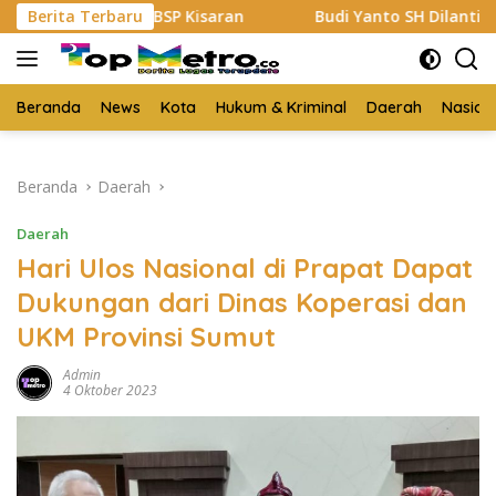
Langsung
or PT BSP Kisaran
Berita Terbaru
Budi Yanto SH Dilantik Jadi Ketua
ke
konten
Beranda
News
Kota
Hukum & Kriminal
Daerah
Nasion
Beranda
Daerah
Daerah
Hari Ulos Nasional di Prapat Dapat
Dukungan dari Dinas Koperasi dan
UKM Provinsi Sumut
Admin
4 Oktober 2023