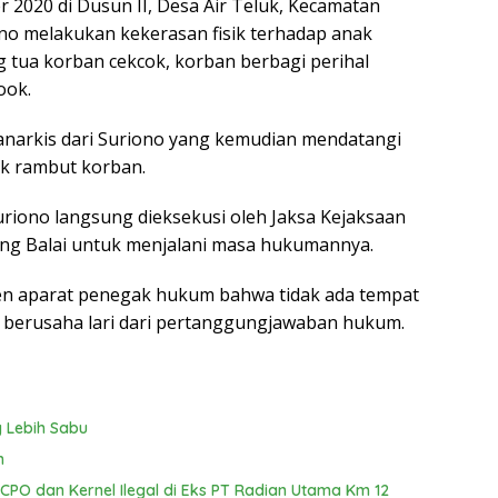
 2020 di Dusun II, Desa Air Teluk, Kecamatan
no melakukan kekerasan fisik terhadap anak
g tua korban cekcok, korban berbagi perihal
ook.
anarkis dari Suriono yang kemudian mendatangi
k rambut korban.
Suriono langsung dieksekusi oleh Jaksa Kejaksaan
ung Balai untuk menjalani masa hukumannya.
n aparat penegak hukum bahwa tidak ada tempat
 berusaha lari dari pertanggungjawaban hukum.
 Lebih Sabu
n
PO dan Kernel Ilegal di Eks PT Radian Utama Km 12