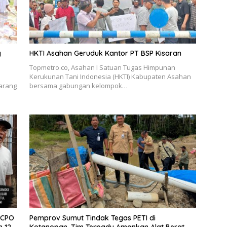
g
HKTI Asahan Geruduk Kantor PT BSP Kisaran
Topmetro.co, Asahan I Satuan Tugas Himpunan
Kerukunan Tani Indonesia (HKTI) Kabupaten Asahan
arang
bersama gabungan kelompok…
 CPO
Pemprov Sumut Tindak Tegas PETI di
m 12
Kotanopan, Tim Terpadu Amankan Alat Berat