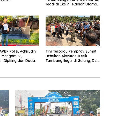
Ilegal di Eks PT Radian Utama
Km 12 Kulim Kebal Hukum
KBP Polisi, Achirudin
Tim Terpadu Pemprov Sumut
n Mengamuk,
Hentikan Aktivitas 11 titik
 Dipiting dan Dada
Tambang Ilegal di Galang, Deli
 Dilaporkan ke Polda
Serdang dan 2 Titik Galian C di
Sergai