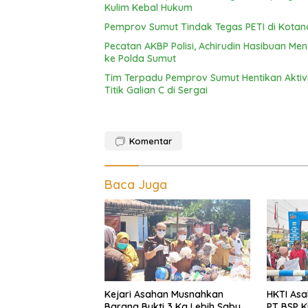
Kulim Kebal Hukum
Pemprov Sumut Tindak Tegas PETI di Kotan
Pecatan AKBP Polisi, Achirudin Hasibuan M
ke Polda Sumut
Tim Terpadu Pemprov Sumut Hentikan Aktivita
Titik Galian C di Sergai
Komentar
Baca Juga
Kejari Asahan Musnahkan
HKTI Asa
Barang Bukti 3 Kg Lebih Sabu
PT BSP K