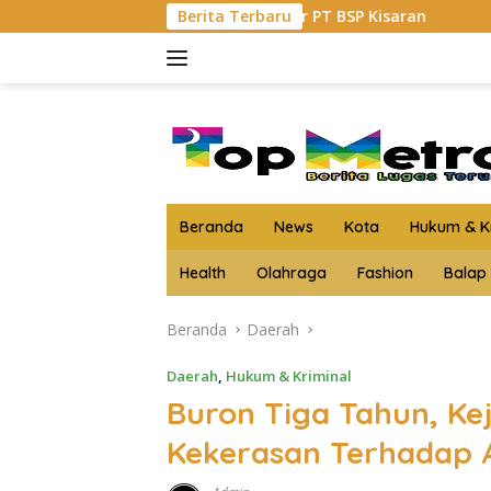
Langsung
han Geruduk Kantor PT BSP Kisaran
Berita Terbaru
Budi Yanto SH Dil
ke
konten
Beranda
News
Kota
Hukum & Kr
Health
Olahraga
Fashion
Balap
Beranda
Daerah
Daerah
,
Hukum & Kriminal
Buron Tiga Tahun, Ke
Kekerasan Terhadap 