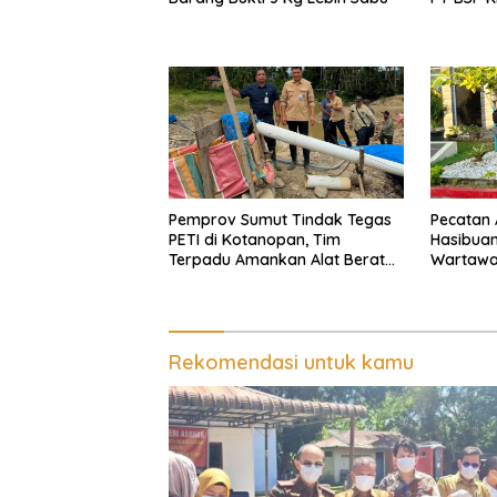
Pemprov Sumut Tindak Tegas
Pecatan A
PETI di Kotanopan, Tim
Hasibua
Terpadu Amankan Alat Berat
Wartawan
dan Barang Bukti
Dipukul,
Sumut
Rekomendasi untuk kamu