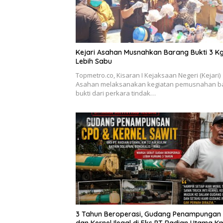
Kejari Asahan Musnahkan Barang Bukti 3 K
Lebih Sabu
Topmetro.co, Kisaran I Kejaksaan Negeri (Kejari)
Asahan melaksanakan kegiatan pemusnahan b
bukti dari perkara tindak…
3 Tahun Beroperasi, Gudang Penampungan
dan Kernel Ilegal di Eks PT Radian Utama K