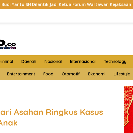
antik Jadi Ketua Forum Wartawan Kejaksaan Belawan, Forwaka
iminal
Daerah
Nasional
Internasional
Technology
Entertainment
Food
Otomotif
Ekonomi
Lifestyle
jari Asahan Ringkus Kasus
Anak