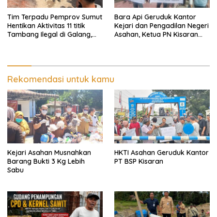
Tim Terpadu Pemprov Sumut
Bara Api Geruduk Kantor
Hentikan Aktivitas 11 titik
Kejari dan Pengadilan Negeri
Tambang Ilegal di Galang,
Asahan, Ketua PN Kisaran
Deli Serdang dan 2 Titik
Takut Kena Panas Saat
Galian C di Sergai
Terima Demonstran
Rekomendasi untuk kamu
Kejari Asahan Musnahkan
HKTI Asahan Geruduk Kantor
Barang Bukti 3 Kg Lebih
PT BSP Kisaran
Sabu