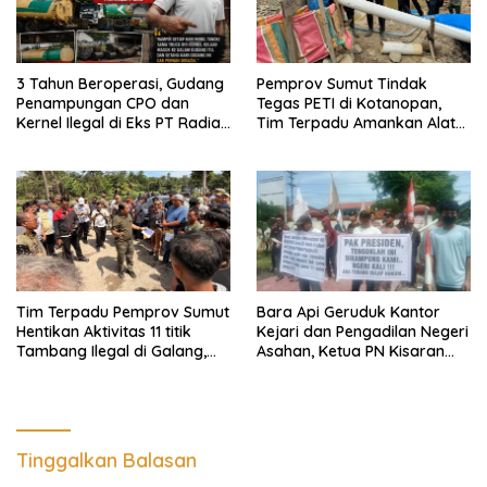
3 Tahun Beroperasi, Gudang
Pemprov Sumut Tindak
Penampungan CPO dan
Tegas PETI di Kotanopan,
Kernel Ilegal di Eks PT Radian
Tim Terpadu Amankan Alat
Utama Km 12 Kulim Kebal
Berat dan Barang Bukti
Hukum
Tim Terpadu Pemprov Sumut
Bara Api Geruduk Kantor
Hentikan Aktivitas 11 titik
Kejari dan Pengadilan Negeri
Tambang Ilegal di Galang,
Asahan, Ketua PN Kisaran
Deli Serdang dan 2 Titik
Takut Kena Panas Saat
Galian C di Sergai
Terima Demonstran
Tinggalkan Balasan