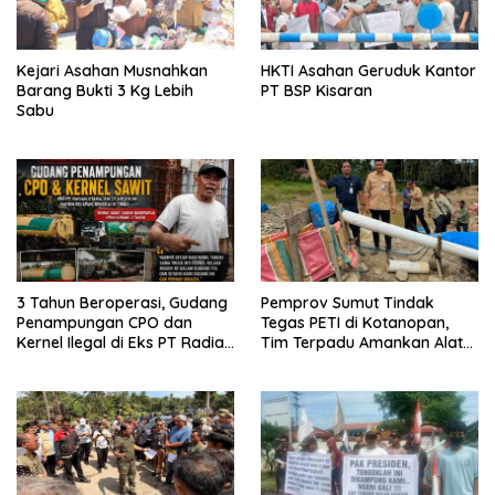
Kejari Asahan Musnahkan
HKTI Asahan Geruduk Kantor
Barang Bukti 3 Kg Lebih
PT BSP Kisaran
Sabu
3 Tahun Beroperasi, Gudang
Pemprov Sumut Tindak
Penampungan CPO dan
Tegas PETI di Kotanopan,
Kernel Ilegal di Eks PT Radian
Tim Terpadu Amankan Alat
Utama Km 12 Kulim Kebal
Berat dan Barang Bukti
Hukum