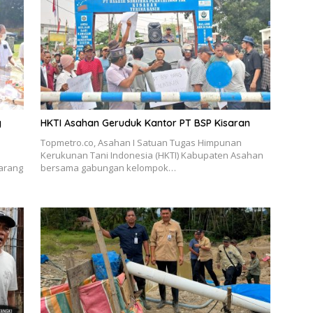
g
HKTI Asahan Geruduk Kantor PT BSP Kisaran
Topmetro.co, Asahan I Satuan Tugas Himpunan
Kerukunan Tani Indonesia (HKTI) Kabupaten Asahan
arang
bersama gabungan kelompok…