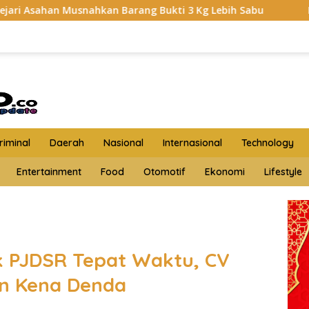
arang Bukti 3 Kg Lebih Sabu
HKTI Asahan Geruduk Kan
iminal
Daerah
Nasional
Internasional
Technology
Entertainment
Food
Otomotif
Ekonomi
Lifestyle
k PJDSR Tepat Waktu, CV
on Kena Denda