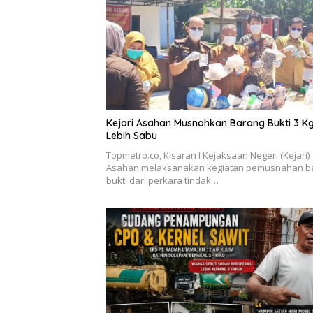
Kejari Asahan Musnahkan Barang Bukti 3 K
Lebih Sabu
Topmetro.co, Kisaran I Kejaksaan Negeri (Kejari)
Asahan melaksanakan kegiatan pemusnahan b
bukti dari perkara tindak…