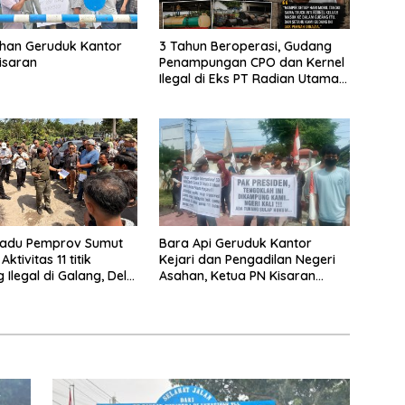
han Geruduk Kantor
3 Tahun Beroperasi, Gudang
isaran
Penampungan CPO dan Kernel
Ilegal di Eks PT Radian Utama
Km 12 Kulim Kebal Hukum
padu Pemprov Sumut
Bara Api Geruduk Kantor
ktivitas 11 titik
Kejari dan Pengadilan Negeri
Ilegal di Galang, Deli
Asahan, Ketua PN Kisaran
an 2 Titik Galian C di
Takut Kena Panas Saat Terima
Demonstran