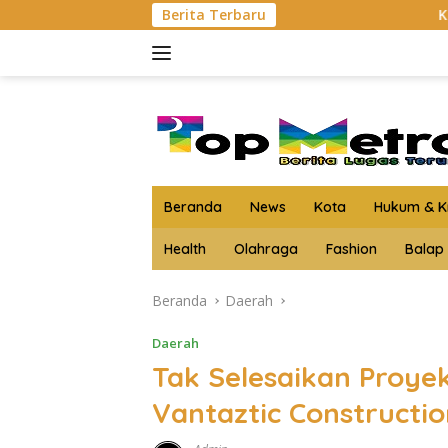
Langsung
Berita Terbaru
Kejari Asahan Musnahkan B
ke
konten
Beranda
News
Kota
Hukum & Kr
Health
Olahraga
Fashion
Balap
Beranda
Daerah
Daerah
Tak Selesaikan Proye
Vantaztic Constructi