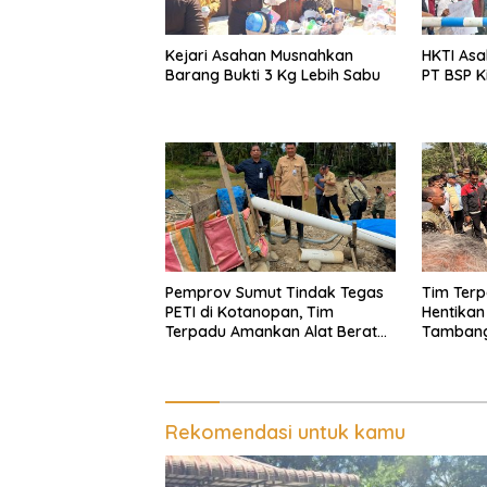
Kejari Asahan Musnahkan
HKTI Asa
Barang Bukti 3 Kg Lebih Sabu
PT BSP K
Pemprov Sumut Tindak Tegas
Tim Ter
PETI di Kotanopan, Tim
Hentikan A
Terpadu Amankan Alat Berat
Tambang 
dan Barang Bukti
Serdang d
Sergai
Rekomendasi untuk kamu