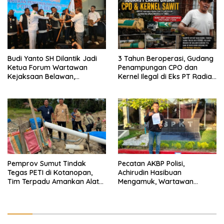
Budi Yanto SH Dilantik Jadi
3 Tahun Beroperasi, Gudang
Ketua Forum Wartawan
Penampungan CPO dan
Kejaksaan Belawan,
Kernel Ilegal di Eks PT Radian
Forwaka Sumut : Tingkatkan
Utama Km 12 Kulim Kebal
Profesionalisme,
Hukum
Pendampingan Hukum dan
Ekomoni Semua Anggota
Pemprov Sumut Tindak
Pecatan AKBP Polisi,
Tegas PETI di Kotanopan,
Achirudin Hasibuan
Tim Terpadu Amankan Alat
Mengamuk, Wartawan
Berat dan Barang Bukti
Dipiting dan Dada Dipukul,
Dilaporkan ke Polda Sumut