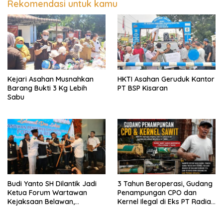
Rekomendasi untuk kamu
Kejari Asahan Musnahkan
HKTI Asahan Geruduk Kantor
Barang Bukti 3 Kg Lebih
PT BSP Kisaran
Sabu
Budi Yanto SH Dilantik Jadi
3 Tahun Beroperasi, Gudang
Ketua Forum Wartawan
Penampungan CPO dan
Kejaksaan Belawan,
Kernel Ilegal di Eks PT Radian
Forwaka Sumut : Tingkatkan
Utama Km 12 Kulim Kebal
Profesionalisme,
Hukum