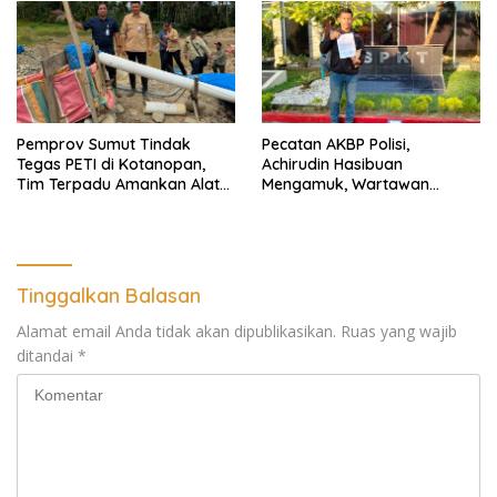
Pendampingan Hukum dan
Ekomoni Semua Anggota
Pemprov Sumut Tindak
Pecatan AKBP Polisi,
Tegas PETI di Kotanopan,
Achirudin Hasibuan
Tim Terpadu Amankan Alat
Mengamuk, Wartawan
Berat dan Barang Bukti
Dipiting dan Dada Dipukul,
Dilaporkan ke Polda Sumut
Tinggalkan Balasan
Alamat email Anda tidak akan dipublikasikan.
Ruas yang wajib
ditandai
*