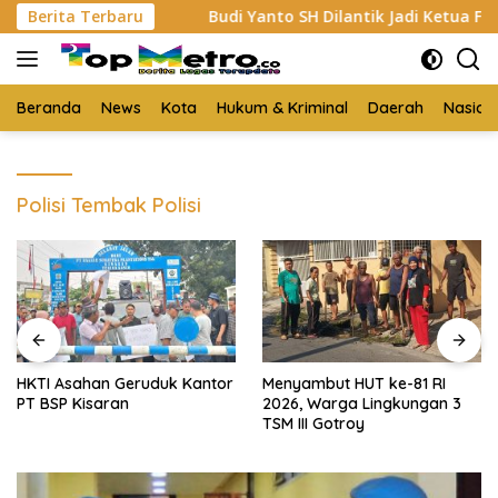
Langsung
P Kisaran
Berita Terbaru
Budi Yanto SH Dilantik Jadi Ketua Forum W
ke
konten
Beranda
News
Kota
Hukum & Kriminal
Daerah
Nasion
Polisi Tembak Polisi
HKTI Asahan Geruduk Kantor
Menyambut HUT ke-81 RI
PT BSP Kisaran
2026, Warga Lingkungan 3
TSM III Gotroy