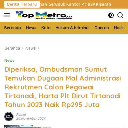
Langsung
n Geruduk Kantor PT BSP Kisaran
Berita Terbaru
Budi Yanto SH Dilan
ke
konten
Beranda
News
Kota
Hukum & Kriminal
Daerah
Nasion
Beranda
News
News
Diperiksa, Ombudsman Sumut
Temukan Dugaan Mal Administrasi
Rekrutmen Calon Pegawai
Tirtanadi, Harta Plt Dirut Tirtanadi
Tahun 2023 Naik Rp295 Juta
Admin
26 November 2024