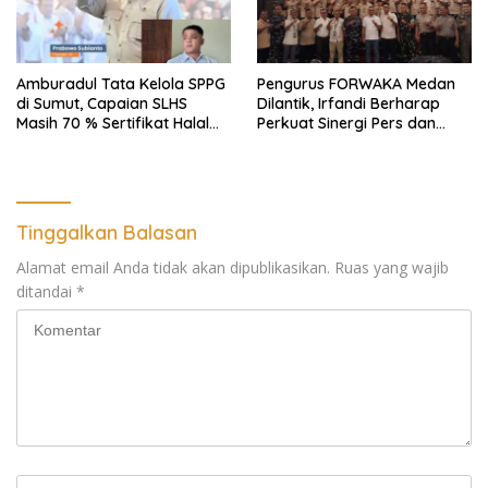
Amburadul Tata Kelola SPPG
Pengurus FORWAKA Medan
di Sumut, Capaian SLHS
Dilantik, Irfandi Berharap
Masih 70 % Sertifikat Halal
Perkuat Sinergi Pers dan
30 %, Minim Naker Lokal, Ka
Aparat Penegak Hukum
Regional Sumut Cuek, KPPG
Medan: Optimalkan Tim
Pemantau dan Pengawas
MBG
Tinggalkan Balasan
Alamat email Anda tidak akan dipublikasikan.
Ruas yang wajib
ditandai
*