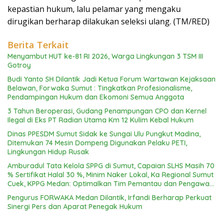
kepastian hukum, lalu pelamar yang mengaku
dirugikan berharap dilakukan seleksi ulang. (TM/RED)
Berita Terkait
Menyambut HUT ke-81 RI 2026, Warga Lingkungan 3 TSM III
Gotroy
Budi Yanto SH Dilantik Jadi Ketua Forum Wartawan Kejaksaan
Belawan, Forwaka Sumut : Tingkatkan Profesionalisme,
Pendampingan Hukum dan Ekomoni Semua Anggota
3 Tahun Beroperasi, Gudang Penampungan CPO dan Kernel
Ilegal di Eks PT Radian Utama Km 12 Kulim Kebal Hukum
Dinas PPESDM Sumut Sidak ke Sungai Ulu Pungkut Madina,
Ditemukan 74 Mesin Dompeng Digunakan Pelaku PETI,
Lingkungan Hidup Rusak
Amburadul Tata Kelola SPPG di Sumut, Capaian SLHS Masih 70
% Sertifikat Halal 30 %, Minim Naker Lokal, Ka Regional Sumut
Cuek, KPPG Medan: Optimalkan Tim Pemantau dan Pengawas
MBG
Pengurus FORWAKA Medan Dilantik, Irfandi Berharap Perkuat
Sinergi Pers dan Aparat Penegak Hukum