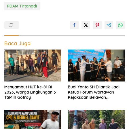
PDAM Tirtanadi
Baca Juga
Menyambut HUT ke-81 RI
Budi Yanto SH Dilantik Jadi
2026, Warga Lingkungan 3
Ketua Forum Wartawan
TSM III Gotroy
Kejaksaan Belawan,
Forwaka Sumut : Tingkatkan
Profesionalisme,
Pendampingan Hukum dan
Ekomoni Semua Anggota