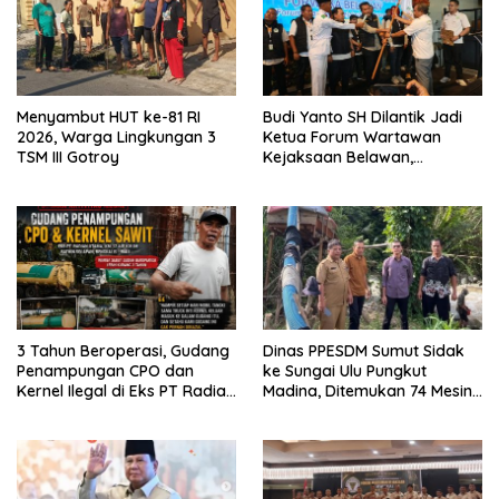
Menyambut HUT ke-81 RI
Budi Yanto SH Dilantik Jadi
2026, Warga Lingkungan 3
Ketua Forum Wartawan
TSM III Gotroy
Kejaksaan Belawan,
Forwaka Sumut : Tingkatkan
Profesionalisme,
Pendampingan Hukum dan
Ekomoni Semua Anggota
3 Tahun Beroperasi, Gudang
Dinas PPESDM Sumut Sidak
Penampungan CPO dan
ke Sungai Ulu Pungkut
Kernel Ilegal di Eks PT Radian
Madina, Ditemukan 74 Mesin
Utama Km 12 Kulim Kebal
Dompeng Digunakan Pelaku
Hukum
PETI, Lingkungan Hidup
Rusak