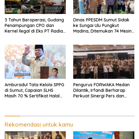
3 Tahun Beroperasi, Gudang
Dinas PPESDM Sumut Sidak
Penampungan CPO dan
ke Sungai Ulu Pungkut
Kernel Ilegal di Eks PT Radian
Madina, Ditemukan 74 Mesin
Utama Km 12 Kulim Kebal
Dompeng Digunakan Pelaku
Hukum
PETI, Lingkungan Hidup
Rusak
Amburadul Tata Kelola SPPG
Pengurus FORWAKA Medan
di Sumut, Capaian SLHS
Dilantik, Irfandi Berharap
Masih 70 % Sertifikat Halal
Perkuat Sinergi Pers dan
30 %, Minim Naker Lokal, Ka
Aparat Penegak Hukum
Regional Sumut Cuek, KPPG
Medan: Optimalkan Tim
Pemantau dan Pengawas
MBG
Rekomendasi untuk kamu