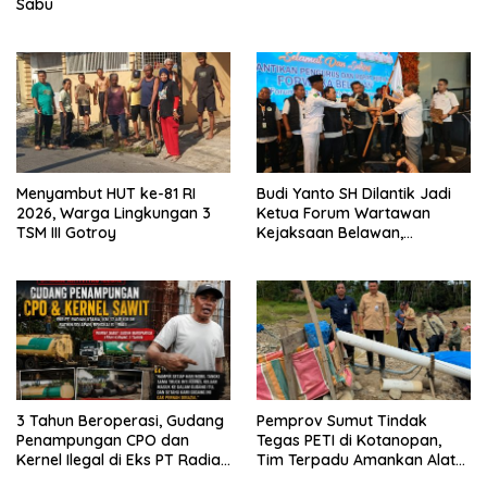
Sabu
Menyambut HUT ke-81 RI
Budi Yanto SH Dilantik Jadi
2026, Warga Lingkungan 3
Ketua Forum Wartawan
TSM III Gotroy
Kejaksaan Belawan,
Forwaka Sumut : Tingkatkan
Profesionalisme,
Pendampingan Hukum dan
Ekomoni Semua Anggota
3 Tahun Beroperasi, Gudang
Pemprov Sumut Tindak
Penampungan CPO dan
Tegas PETI di Kotanopan,
Kernel Ilegal di Eks PT Radian
Tim Terpadu Amankan Alat
Utama Km 12 Kulim Kebal
Berat dan Barang Bukti