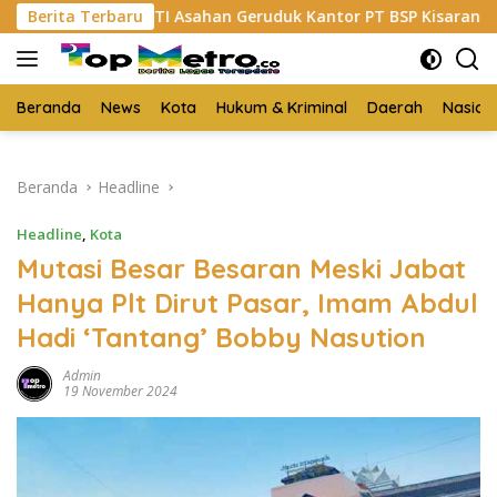
Langsung
TI Asahan Geruduk Kantor PT BSP Kisaran
Berita Terbaru
Budi Yanto 
ke
konten
Beranda
News
Kota
Hukum & Kriminal
Daerah
Nasion
Beranda
Headline
Headline
,
Kota
Mutasi Besar Besaran Meski Jabat
Hanya Plt Dirut Pasar, Imam Abdul
Hadi ‘Tantang’ Bobby Nasution
Admin
19 November 2024