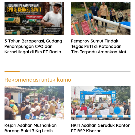
Pendampingan Hukum dan
Ekomoni Semua Anggota
3 Tahun Beroperasi, Gudang
Pemprov Sumut Tindak
Penampungan CPO dan
Tegas PETI di Kotanopan,
Kernel Ilegal di Eks PT Radian
Tim Terpadu Amankan Alat
Utama Km 12 Kulim Kebal
Berat dan Barang Bukti
Hukum
Rekomendasi untuk kamu
Kejari Asahan Musnahkan
HKTI Asahan Geruduk Kantor
Barang Bukti 3 Kg Lebih
PT BSP Kisaran