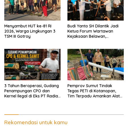
Menyambut HUT ke-81 RI
Budi Yanto SH Dilantik Jadi
2026, Warga Lingkungan 3
Ketua Forum Wartawan
TSM III Gotroy
Kejaksaan Belawan,
Forwaka Sumut : Tingkatkan
Profesionalisme,
Pendampingan Hukum dan
Ekomoni Semua Anggota
3 Tahun Beroperasi, Gudang
Pemprov Sumut Tindak
Penampungan CPO dan
Tegas PETI di Kotanopan,
Kernel Ilegal di Eks PT Radian
Tim Terpadu Amankan Alat
Utama Km 12 Kulim Kebal
Berat dan Barang Bukti
Hukum
Rekomendasi untuk kamu