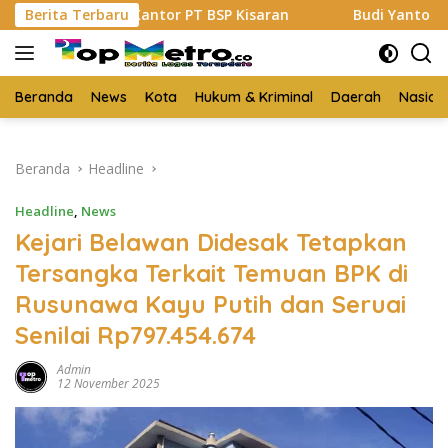
Langsung
uk Kantor PT BSP Kisaran
Berita Terbaru
Budi Yanto SH Dilantik Jad
ke
konten
Beranda
News
Kota
Hukum & Kriminal
Daerah
Nasion
Beranda
Headline
Headline
,
News
Kejari Belawan Didesak Tetapkan
Tersangka Terkait Temuan BPK di
Rusunawa Kayu Putih dan Seruai
Senilai Rp797.454.674
Admin
12 November 2025