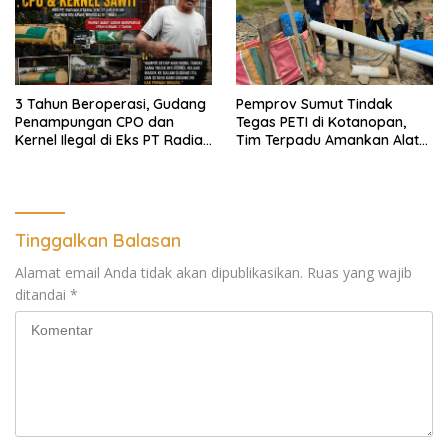
Ekomoni Semua Anggota
3 Tahun Beroperasi, Gudang
Pemprov Sumut Tindak
Penampungan CPO dan
Tegas PETI di Kotanopan,
Kernel Ilegal di Eks PT Radian
Tim Terpadu Amankan Alat
Utama Km 12 Kulim Kebal
Berat dan Barang Bukti
Hukum
Tinggalkan Balasan
Alamat email Anda tidak akan dipublikasikan.
Ruas yang wajib
ditandai
*