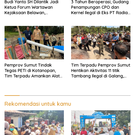
Budi Yanto SH Dilantik Jadi
3 Tahun Beroperasi, Gudang
Ketua Forum Wartawan
Penampungan CPO dan
Kejaksaan Belawan,
Kernel Ilegal di Eks PT Radian
Forwaka Sumut : Tingkatkan
Utama Km 12 Kulim Kebal
Profesionalisme,
Hukum
Pendampingan Hukum dan
Ekomoni Semua Anggota
Pemprov Sumut Tindak
Tim Terpadu Pemprov Sumut
Tegas PETI di Kotanopan,
Hentikan Aktivitas 11 titik
Tim Terpadu Amankan Alat
Tambang Ilegal di Galang,
Berat dan Barang Bukti
Deli Serdang dan 2 Titik
Galian C di Sergai
Rekomendasi untuk kamu