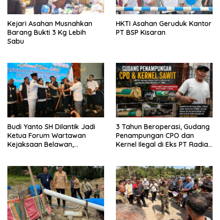
Kejari Asahan Musnahkan
HKTI Asahan Geruduk Kantor
Barang Bukti 3 Kg Lebih
PT BSP Kisaran
Sabu
Budi Yanto SH Dilantik Jadi
3 Tahun Beroperasi, Gudang
Ketua Forum Wartawan
Penampungan CPO dan
Kejaksaan Belawan,
Kernel Ilegal di Eks PT Radian
Forwaka Sumut : Tingkatkan
Utama Km 12 Kulim Kebal
Profesionalisme,
Hukum
Pendampingan Hukum dan
Ekomoni Semua Anggota