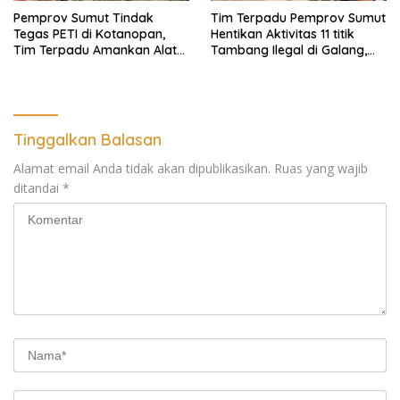
Pemprov Sumut Tindak
Tim Terpadu Pemprov Sumut
Tegas PETI di Kotanopan,
Hentikan Aktivitas 11 titik
Tim Terpadu Amankan Alat
Tambang Ilegal di Galang,
Berat dan Barang Bukti
Deli Serdang dan 2 Titik
Galian C di Sergai
Tinggalkan Balasan
Alamat email Anda tidak akan dipublikasikan.
Ruas yang wajib
ditandai
*