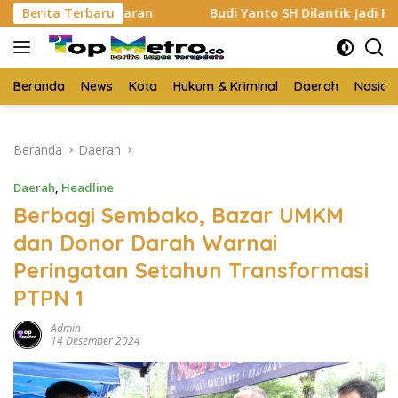
Langsung
SP Kisaran
Berita Terbaru
Budi Yanto SH Dilantik Jadi Ketua Forum 
ke
konten
Beranda
News
Kota
Hukum & Kriminal
Daerah
Nasion
Beranda
Daerah
Daerah
,
Headline
Berbagi Sembako, Bazar UMKM
dan Donor Darah Warnai
Peringatan Setahun Transformasi
PTPN 1
Admin
14 Desember 2024