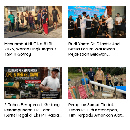
Menyambut HUT ke-81 RI
Budi Yanto SH Dilantik Jadi
2026, Warga Lingkungan 3
Ketua Forum Wartawan
TSM III Gotroy
Kejaksaan Belawan,
Forwaka Sumut : Tingkatkan
Profesionalisme,
Pendampingan Hukum dan
Ekomoni Semua Anggota
3 Tahun Beroperasi, Gudang
Pemprov Sumut Tindak
Penampungan CPO dan
Tegas PETI di Kotanopan,
Kernel Ilegal di Eks PT Radian
Tim Terpadu Amankan Alat
Utama Km 12 Kulim Kebal
Berat dan Barang Bukti
Hukum