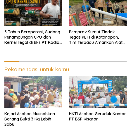
Ekomoni Semua Anggota
3 Tahun Beroperasi, Gudang
Pemprov Sumut Tindak
Penampungan CPO dan
Tegas PETI di Kotanopan,
Kernel Ilegal di Eks PT Radian
Tim Terpadu Amankan Alat
Utama Km 12 Kulim Kebal
Berat dan Barang Bukti
Hukum
Rekomendasi untuk kamu
Kejari Asahan Musnahkan
HKTI Asahan Geruduk Kantor
Barang Bukti 3 Kg Lebih
PT BSP Kisaran
Sabu