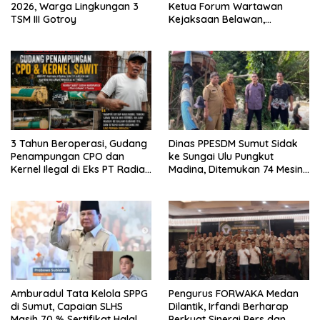
2026, Warga Lingkungan 3
Ketua Forum Wartawan
TSM III Gotroy
Kejaksaan Belawan,
Forwaka Sumut : Tingkatkan
Profesionalisme,
Pendampingan Hukum dan
Ekomoni Semua Anggota
3 Tahun Beroperasi, Gudang
Dinas PPESDM Sumut Sidak
Penampungan CPO dan
ke Sungai Ulu Pungkut
Kernel Ilegal di Eks PT Radian
Madina, Ditemukan 74 Mesin
Utama Km 12 Kulim Kebal
Dompeng Digunakan Pelaku
Hukum
PETI, Lingkungan Hidup
Rusak
Amburadul Tata Kelola SPPG
Pengurus FORWAKA Medan
di Sumut, Capaian SLHS
Dilantik, Irfandi Berharap
Masih 70 % Sertifikat Halal
Perkuat Sinergi Pers dan