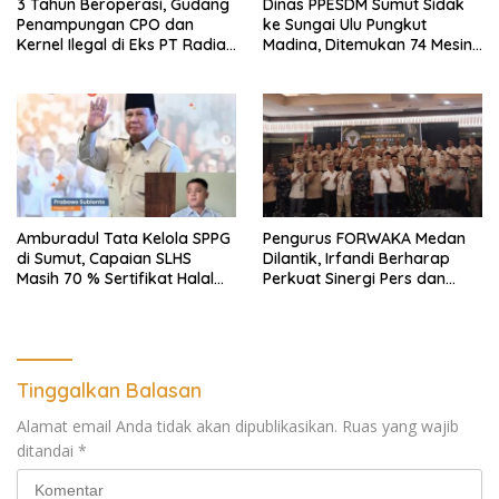
3 Tahun Beroperasi, Gudang
Dinas PPESDM Sumut Sidak
Penampungan CPO dan
ke Sungai Ulu Pungkut
Kernel Ilegal di Eks PT Radian
Madina, Ditemukan 74 Mesin
Utama Km 12 Kulim Kebal
Dompeng Digunakan Pelaku
Hukum
PETI, Lingkungan Hidup
Rusak
Amburadul Tata Kelola SPPG
Pengurus FORWAKA Medan
di Sumut, Capaian SLHS
Dilantik, Irfandi Berharap
Masih 70 % Sertifikat Halal
Perkuat Sinergi Pers dan
30 %, Minim Naker Lokal, Ka
Aparat Penegak Hukum
Regional Sumut Cuek, KPPG
Medan: Optimalkan Tim
Pemantau dan Pengawas
MBG
Tinggalkan Balasan
Alamat email Anda tidak akan dipublikasikan.
Ruas yang wajib
ditandai
*