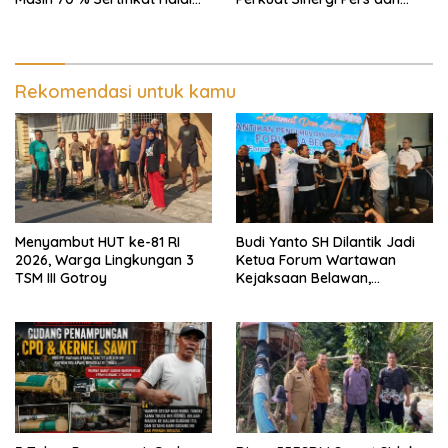
30 %, Minim Naker Lokal, Ka
Aparat Penegak Hukum
Regional Sumut Cuek, KPPG
Medan: Optimalkan Tim
Pemantau dan Pengawas
MBG
Rekomendasi untuk kamu
Menyambut HUT ke-81 RI
Budi Yanto SH Dilantik Jadi
2026, Warga Lingkungan 3
Ketua Forum Wartawan
TSM III Gotroy
Kejaksaan Belawan,
Forwaka Sumut : Tingkatkan
Profesionalisme,
Pendampingan Hukum dan
Ekomoni Semua Anggota