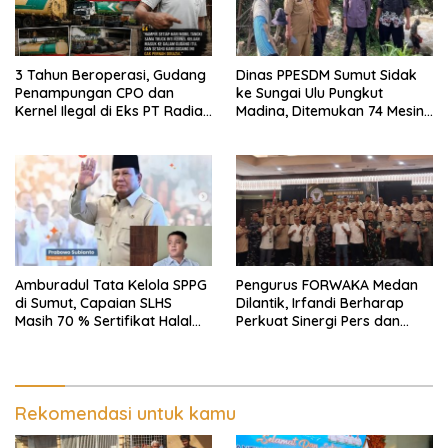
3 Tahun Beroperasi, Gudang
Dinas PPESDM Sumut Sidak
Penampungan CPO dan
ke Sungai Ulu Pungkut
Kernel Ilegal di Eks PT Radian
Madina, Ditemukan 74 Mesin
Utama Km 12 Kulim Kebal
Dompeng Digunakan Pelaku
Hukum
PETI, Lingkungan Hidup
Rusak
Amburadul Tata Kelola SPPG
Pengurus FORWAKA Medan
di Sumut, Capaian SLHS
Dilantik, Irfandi Berharap
Masih 70 % Sertifikat Halal
Perkuat Sinergi Pers dan
30 %, Minim Naker Lokal, Ka
Aparat Penegak Hukum
Regional Sumut Cuek, KPPG
Medan: Optimalkan Tim
Pemantau dan Pengawas
MBG
Rekomendasi untuk kamu