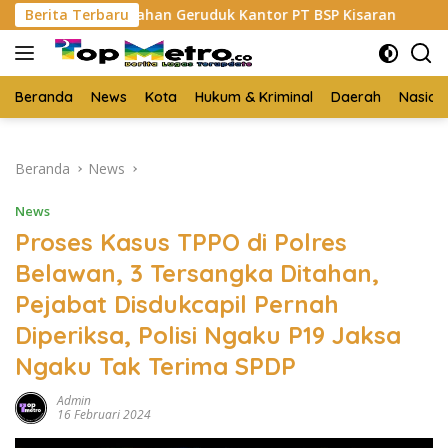
Langsung
ahan Geruduk Kantor PT BSP Kisaran
Berita Terbaru
Budi Yanto SH Di
ke
konten
Beranda
News
Kota
Hukum & Kriminal
Daerah
Nasion
Beranda
News
News
Proses Kasus TPPO di Polres
Belawan, 3 Tersangka Ditahan,
Pejabat Disdukcapil Pernah
Diperiksa, Polisi Ngaku P19 Jaksa
Ngaku Tak Terima SPDP
Admin
16 Februari 2024