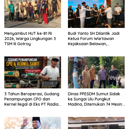
Menyambut HUT ke-81 RI
Budi Yanto SH Dilantik Jadi
2026, Warga Lingkungan 3
Ketua Forum Wartawan
TSM III Gotroy
Kejaksaan Belawan,
Forwaka Sumut : Tingkatkan
Profesionalisme,
Pendampingan Hukum dan
Ekomoni Semua Anggota
3 Tahun Beroperasi, Gudang
Dinas PPESDM Sumut Sidak
Penampungan CPO dan
ke Sungai Ulu Pungkut
Kernel Ilegal di Eks PT Radian
Madina, Ditemukan 74 Mesin
Utama Km 12 Kulim Kebal
Dompeng Digunakan Pelaku
Hukum
PETI, Lingkungan Hidup
Rusak