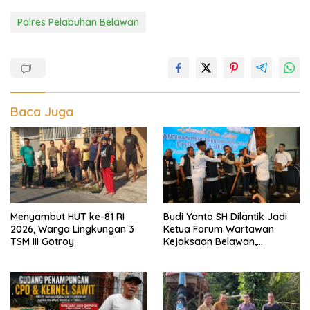
Polres Pelabuhan Belawan
Baca Juga
Menyambut HUT ke-81 RI
Budi Yanto SH Dilantik Jadi
2026, Warga Lingkungan 3
Ketua Forum Wartawan
TSM III Gotroy
Kejaksaan Belawan,
Forwaka Sumut : Tingkatkan
Profesionalisme,
Pendampingan Hukum dan
Ekomoni Semua Anggota