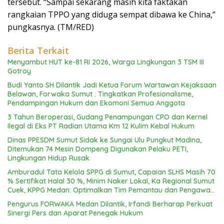
tersebut. “Sampai sekarang masih kita faktakan
rangkaian TPPO yang diduga sempat dibawa ke China,”
pungkasnya. (TM/RED)
Berita Terkait
Menyambut HUT ke-81 RI 2026, Warga Lingkungan 3 TSM III
Gotroy
Budi Yanto SH Dilantik Jadi Ketua Forum Wartawan Kejaksaan
Belawan, Forwaka Sumut : Tingkatkan Profesionalisme,
Pendampingan Hukum dan Ekomoni Semua Anggota
3 Tahun Beroperasi, Gudang Penampungan CPO dan Kernel
Ilegal di Eks PT Radian Utama Km 12 Kulim Kebal Hukum
Dinas PPESDM Sumut Sidak ke Sungai Ulu Pungkut Madina,
Ditemukan 74 Mesin Dompeng Digunakan Pelaku PETI,
Lingkungan Hidup Rusak
Amburadul Tata Kelola SPPG di Sumut, Capaian SLHS Masih 70
% Sertifikat Halal 30 %, Minim Naker Lokal, Ka Regional Sumut
Cuek, KPPG Medan: Optimalkan Tim Pemantau dan Pengawas
MBG
Pengurus FORWAKA Medan Dilantik, Irfandi Berharap Perkuat
Sinergi Pers dan Aparat Penegak Hukum