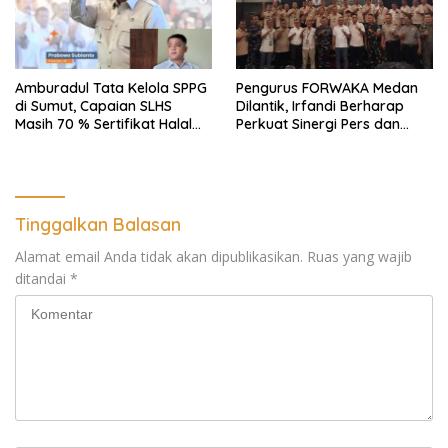
Amburadul Tata Kelola SPPG
Pengurus FORWAKA Medan
di Sumut, Capaian SLHS
Dilantik, Irfandi Berharap
Masih 70 % Sertifikat Halal
Perkuat Sinergi Pers dan
30 %, Minim Naker Lokal, Ka
Aparat Penegak Hukum
Regional Sumut Cuek, KPPG
Medan: Optimalkan Tim
Pemantau dan Pengawas
MBG
Tinggalkan Balasan
Alamat email Anda tidak akan dipublikasikan.
Ruas yang wajib
ditandai
*