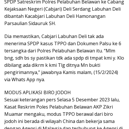
SPDP Satreskrim Polres Pelabuhan Belawan ke Cabang
Kejaksaan Negeri (Cabjari) Deli Serdang Labuhan Deli
dibantah Kacabjari Labuhan Deli Hamonangan
Parsaulian Sidauruk SH.
Dia memastikan, Cabjari Labuhan Deli tak ada
menerima SPDP kasus TPPO dan Dokumen Palsu ke 6
tersangka dari Polres Pelabuhan Belawan itu. “Mlm
bng, sdh bs sy pastikan tdk ada spdp di tmpat kmi y. Klo
dibilang ada dikrm k kmi Tlg ditnya Mn bukti
pengirimannya,” jawabnya Kamis malam, (15/2/2024)
via Whats App nya.
MODUS APLIKASI BIRO JODOH
Sesuai keterangan pers Selasa 5 Desember 2023 lalu,
Kasat Reskrim Poles Pelabuhan Belawan AKP Zikri
Muamar mengaku, modus TPPO berawal dari biro
jodoh ini berada di wilayah China dan bekerja sama
dengan Agensi di Malaysia dan terhubung ke Agensi di