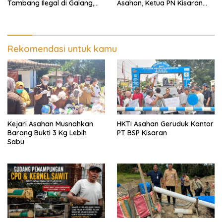
Tambang Ilegal di Galang,
Asahan, Ketua PN Kisaran
Deli Serdang dan 2 Titik
Takut Kena Panas Saat
Galian C di Sergai
Terima Demonstran
Rekomendasi untuk kamu
Kejari Asahan Musnahkan
HKTI Asahan Geruduk Kantor
Barang Bukti 3 Kg Lebih
PT BSP Kisaran
Sabu