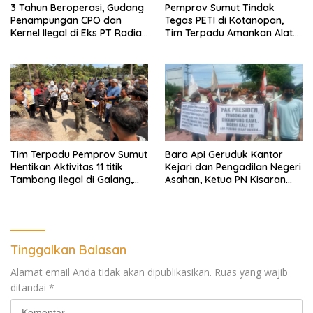
3 Tahun Beroperasi, Gudang
Pemprov Sumut Tindak
Penampungan CPO dan
Tegas PETI di Kotanopan,
Kernel Ilegal di Eks PT Radian
Tim Terpadu Amankan Alat
Utama Km 12 Kulim Kebal
Berat dan Barang Bukti
Hukum
Tim Terpadu Pemprov Sumut
Bara Api Geruduk Kantor
Hentikan Aktivitas 11 titik
Kejari dan Pengadilan Negeri
Tambang Ilegal di Galang,
Asahan, Ketua PN Kisaran
Deli Serdang dan 2 Titik
Takut Kena Panas Saat
Galian C di Sergai
Terima Demonstran
Tinggalkan Balasan
Alamat email Anda tidak akan dipublikasikan.
Ruas yang wajib
ditandai
*