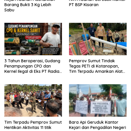
Barang Bukti 3 Kg Lebih
PT BSP Kisaran
Sabu
3 Tahun Beroperasi, Gudang
Pemprov Sumut Tindak
Penampungan CPO dan
Tegas PETI di Kotanopan,
Kernel Ilegal di Eks PT Radian
Tim Terpadu Amankan Alat
Utama Km 12 Kulim Kebal
Berat dan Barang Bukti
Hukum
Tim Terpadu Pemprov Sumut
Bara Api Geruduk Kantor
Hentikan Aktivitas 11 titik
Kejari dan Pengadilan Negeri