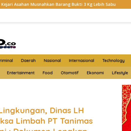
kan Barang Bukti 3 Kg Lebih Sabu
HKTI Asahan Gerudu
iminal
Daerah
Nasional
Internasional
Technology
Entertainment
Food
Otomotif
Ekonomi
Lifestyle
ingkungan, Dinas LH
iksa Limbah PT Tanimas