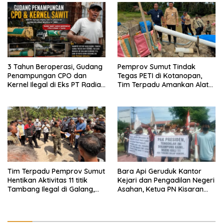
3 Tahun Beroperasi, Gudang
Pemprov Sumut Tindak
Penampungan CPO dan
Tegas PETI di Kotanopan,
Kernel Ilegal di Eks PT Radian
Tim Terpadu Amankan Alat
Utama Km 12 Kulim Kebal
Berat dan Barang Bukti
Hukum
Tim Terpadu Pemprov Sumut
Bara Api Geruduk Kantor
Hentikan Aktivitas 11 titik
Kejari dan Pengadilan Negeri
Tambang Ilegal di Galang,
Asahan, Ketua PN Kisaran
Deli Serdang dan 2 Titik
Takut Kena Panas Saat
Galian C di Sergai
Terima Demonstran