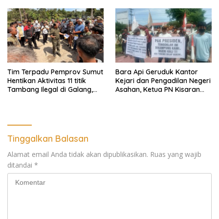
Hukum
Tim Terpadu Pemprov Sumut
Bara Api Geruduk Kantor
Hentikan Aktivitas 11 titik
Kejari dan Pengadilan Negeri
Tambang Ilegal di Galang,
Asahan, Ketua PN Kisaran
Deli Serdang dan 2 Titik
Takut Kena Panas Saat
Galian C di Sergai
Terima Demonstran
Tinggalkan Balasan
Alamat email Anda tidak akan dipublikasikan.
Ruas yang wajib
ditandai
*