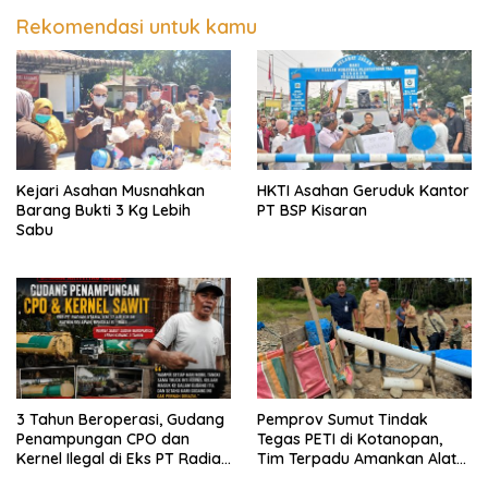
Rekomendasi untuk kamu
Kejari Asahan Musnahkan
HKTI Asahan Geruduk Kantor
Barang Bukti 3 Kg Lebih
PT BSP Kisaran
Sabu
3 Tahun Beroperasi, Gudang
Pemprov Sumut Tindak
Penampungan CPO dan
Tegas PETI di Kotanopan,
Kernel Ilegal di Eks PT Radian
Tim Terpadu Amankan Alat
Utama Km 12 Kulim Kebal
Berat dan Barang Bukti