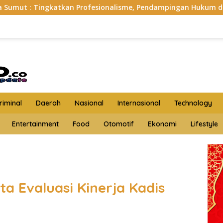
Profesionalisme, Pendampingan Hukum dan Ekomoni Semua Angg
iminal
Daerah
Nasional
Internasional
Technology
Entertainment
Food
Otomotif
Ekonomi
Lifestyle
a Evaluasi Kinerja Kadis