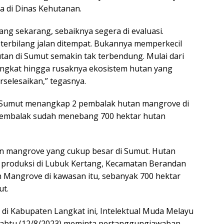
a di Dinas Kehutanan.
yang sekarang, sebaiknya segera di evaluasi.
terbilang jalan ditempat. Bukannya memperkecil
an di Sumut semakin tak terbendung. Mulai dari
gkat hingga rusaknya ekosistem hutan yang
rselesaikan,” tegasnya.
a Sumut menangkap 2 pembalak hutan mangrove di
Pembalak sudah menebang 700 hektar hutan
an mangrove yang cukup besar di Sumut. Hutan
 produksi di Lubuk Kertang, Kecamatan Berandan
an Mangrove di kawasan itu, sebanyak 700 hektar
ut.
di Kabupaten Langkat ini, Intelektual Muda Melayu
Sabtu (12/8/2023) meminta pertanggungjawaban