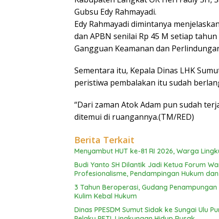
Gubsu Edy Rahmayadi.
Edy Rahmayadi dimintanya menjelaska
dan APBN senilai Rp 45 M setiap tahun
Gangguan Keamanan dan Perlindungan
Sementara itu, Kepala Dinas LHK Sumut
peristiwa pembalakan itu sudah berlan
“Dari zaman Atok Adam pun sudah terjadi
ditemui di ruangannya.(TM/RED)
Berita Terkait
Menyambut HUT ke-81 RI 2026, Warga Lingku
Budi Yanto SH Dilantik Jadi Ketua Forum 
Profesionalisme, Pendampingan Hukum da
3 Tahun Beroperasi, Gudang Penampungan C
Kulim Kebal Hukum
Dinas PPESDM Sumut Sidak ke Sungai Ulu P
Pelaku PETI, Lingkungan Hidup Rusak