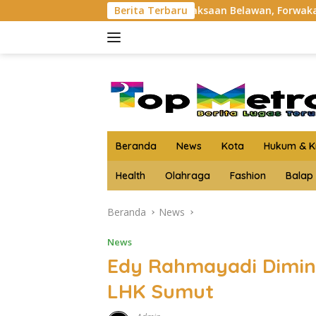
Langsung
um Wartawan Kejaksaan Belawan, Forwaka Sumut : Tingkatkan 
Berita Terbaru
ke
konten
Beranda
News
Kota
Hukum & Kr
Health
Olahraga
Fashion
Balap
Beranda
News
News
Edy Rahmayadi Dimint
LHK Sumut