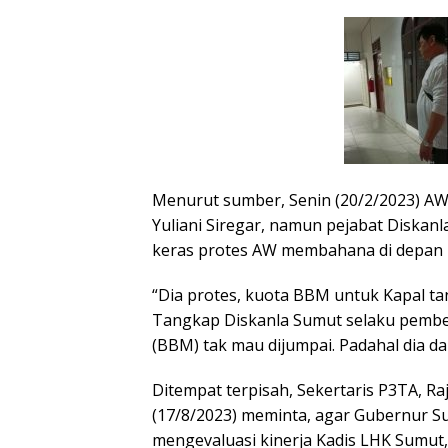
Menurut sumber, Senin (20/2/2023) A
Yuliani Siregar, namun pejabat Diskanl
keras protes AW membahana di depan r
“Dia protes, kuota BBM untuk Kapal ta
Tangkap Diskanla Sumut selaku pembe
(BBM) tak mau dijumpai. Padahal dia d
Ditempat terpisah, Sekertaris P3TA, R
(17/8/2023) meminta, agar Gubernur S
mengevaluasi kinerja Kadis LHK Sumut,