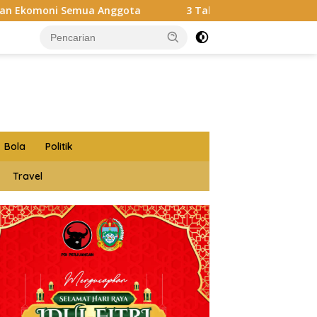
ota
3 Tahun Beroperasi, Gudang Penampungan CPO dan 
Bola
Politik
Travel