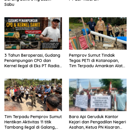
Sabu
3 Tahun Beroperasi, Gudang
Pemprov Sumut Tindak
Penampungan CPO dan
Tegas PETI di Kotanopan,
Kernel Ilegal di Eks PT Radian
Tim Terpadu Amankan Alat
Utama Km 12 Kulim Kebal
Berat dan Barang Bukti
Hukum
Tim Terpadu Pemprov Sumut
Bara Api Geruduk Kantor
Hentikan Aktivitas 11 titik
Kejari dan Pengadilan Negeri
Tambang Ilegal di Galang,
Asahan, Ketua PN Kisaran