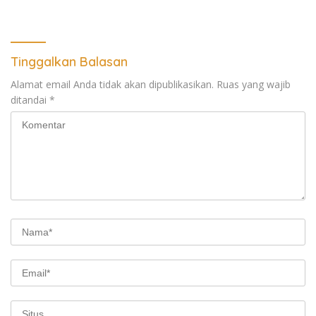
Deli Serdang dan 2 Titik
Takut Kena Panas Saat
Galian C di Sergai
Terima Demonstran
Tinggalkan Balasan
Alamat email Anda tidak akan dipublikasikan.
Ruas yang wajib
ditandai
*