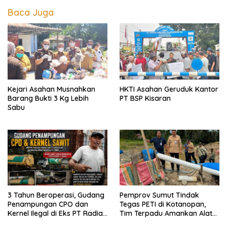
Baca Juga
Kejari Asahan Musnahkan
HKTI Asahan Geruduk Kantor
Barang Bukti 3 Kg Lebih
PT BSP Kisaran
Sabu
3 Tahun Beroperasi, Gudang
Pemprov Sumut Tindak
Penampungan CPO dan
Tegas PETI di Kotanopan,
Kernel Ilegal di Eks PT Radian
Tim Terpadu Amankan Alat
Utama Km 12 Kulim Kebal
Berat dan Barang Bukti