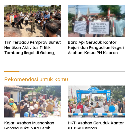
Hukum
Tim Terpadu Pemprov Sumut
Bara Api Geruduk Kantor
Hentikan Aktivitas 11 titik
Kejari dan Pengadilan Negeri
Tambang Ilegal di Galang,
Asahan, Ketua PN Kisaran
Deli Serdang dan 2 Titik
Takut Kena Panas Saat
Galian C di Sergai
Terima Demonstran
Rekomendasi untuk kamu
Kejari Asahan Musnahkan
HKTI Asahan Geruduk Kantor
Barang Bukti 3 Kg Lebih
PT BSP Kisaran