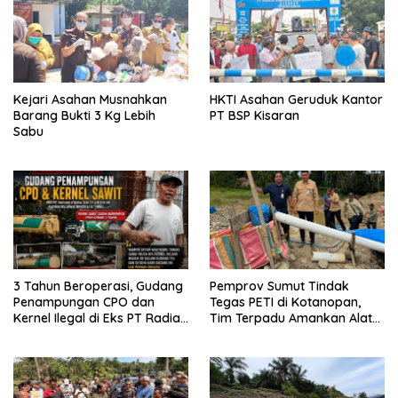
Kejari Asahan Musnahkan
HKTI Asahan Geruduk Kantor
Barang Bukti 3 Kg Lebih
PT BSP Kisaran
Sabu
3 Tahun Beroperasi, Gudang
Pemprov Sumut Tindak
Penampungan CPO dan
Tegas PETI di Kotanopan,
Kernel Ilegal di Eks PT Radian
Tim Terpadu Amankan Alat
Utama Km 12 Kulim Kebal
Berat dan Barang Bukti
Hukum