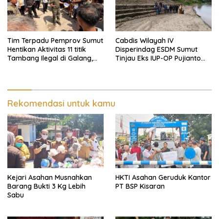
Tim Terpadu Pemprov Sumut
Cabdis Wilayah IV
Hentikan Aktivitas 11 titik
Disperindag ESDM Sumut
Tambang Ilegal di Galang,
Tinjau Eks IUP-OP Pujianto
Deli Serdang dan 2 Titik
Sitio di Rantauprapat, Tim
Galian C di Sergai
Menilai Reklamasi dan Pasca
Tambang Berhasil
Rekomendasi untuk kamu
Kejari Asahan Musnahkan
HKTI Asahan Geruduk Kantor
Barang Bukti 3 Kg Lebih
PT BSP Kisaran
Sabu