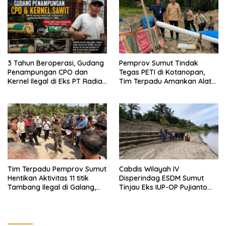
3 Tahun Beroperasi, Gudang
Pemprov Sumut Tindak
Penampungan CPO dan
Tegas PETI di Kotanopan,
Kernel Ilegal di Eks PT Radian
Tim Terpadu Amankan Alat
Utama Km 12 Kulim Kebal
Berat dan Barang Bukti
Hukum
Tim Terpadu Pemprov Sumut
Cabdis Wilayah IV
Hentikan Aktivitas 11 titik
Disperindag ESDM Sumut
Tambang Ilegal di Galang,
Tinjau Eks IUP-OP Pujianto
Deli Serdang dan 2 Titik
Sitio di Rantauprapat, Tim
Galian C di Sergai
Menilai Reklamasi dan Pasca
Tambang Berhasil