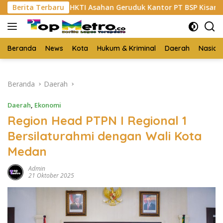
Langsung
Berita Terbaru
HKTI Asahan Geruduk Kantor PT BSP Kisaran
Budi
ke
konten
Beranda
News
Kota
Hukum & Kriminal
Daerah
Nasion
Beranda
Daerah
Daerah
,
Ekonomi
Region Head PTPN I Regional 1
Bersilaturahmi dengan Wali Kota
Medan
Admin
21 Oktober 2025