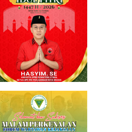
hammad Syam Ahza
Ketum KONI Sumut Nyatakan
igan Ingin Raih Prestasi Pilih
Beri Dukungannya Turnamen
ahraga Petanque Demi
Catur SIWO PWI-STOK Bina
nggakan Orang Tua
Guna Piala Ketua PWI Sumut H
Farianda Putra Sinik