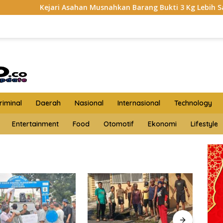
Kejari Asahan Musnahkan Barang Bukti 3 Kg Lebih Sabu
iminal
Daerah
Nasional
Internasional
Technology
Entertainment
Food
Otomotif
Ekonomi
Lifestyle