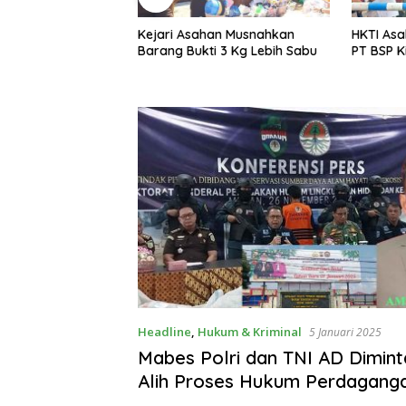
sahan Musnahkan
HKTI Asahan Geruduk Kantor
Menya
kti 3 Kg Lebih Sabu
PT BSP Kisaran
Warga 
Gotro
Headline
,
Hukum & Kriminal
5 Januari 2025
Mabes Polri dan TNI AD Dimint
Alih Proses Hukum Perdaganga
Sisik Trenggiling Senilai 44 Mil