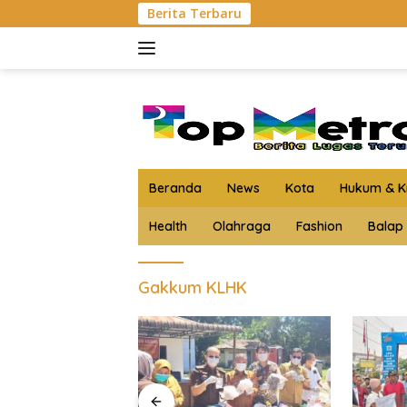
Langsung
Berita Terbaru
ke
konten
Beranda
News
Kota
Hukum & Kr
Health
Olahraga
Fashion
Balap
Gakkum KLHK