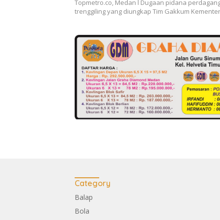
Topmetro.co, Medan l Dugaan pidana perdaganga
Libatkan Aparat
trenggiling yang diungkap Tim Gakkum Kemente
Category
Balap
Bola